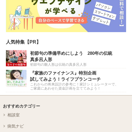
人気特集【PR】
初節句の準備早めにしよう 280年の伝統
真多呂人形
初節句の雛人形は伝統の真多呂人形
『家族のファイナンス』特別企画
試してみよう！ライフプランコーチ
これからの将来設計の参考に！家計シミュレーターで、
ご家庭にあわせた資金計画を立ててみよう！
おすすめカテゴリー
相談室
病気ナビ