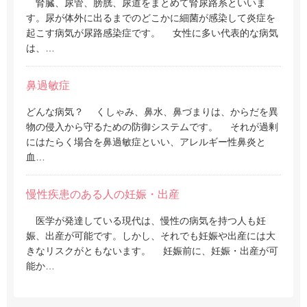
腎臓、尿管、膀胱、尿道をまとめて腎尿路系といいま
す。尿が体外に出るまでのどこかに細菌が感染して炎症を
起こす病気が尿路感染症です。 女性に多い代表的な病気
は、…
鼻過敏症
どんな病気？ くしゃみ、鼻水、鼻づまりは、からだを異
物の侵入から守るための防御システムです。 それが過剰
にはたらく場合を鼻過敏症といい、アレルギー性鼻炎と
血…
慢性疾患のある人の妊娠・出産
医学が発達している現代は、慢性の病気を持つ人も妊
娠、出産が可能です。しかし、それでも妊娠や出産には大
きなリスクがともないます。 妊娠前に、妊娠・出産が可
能か…