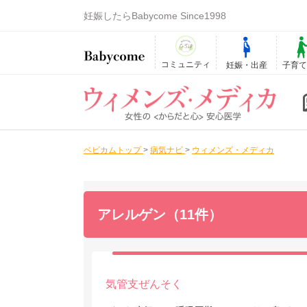
妊娠したらBabycome Since1998
コミュニティ
妊娠・出産
子育
ベビカムトップ
>
病気ナビ
>
ウィメンズ・メディカ
アレルゲン（11件）
気管支ぜんそく