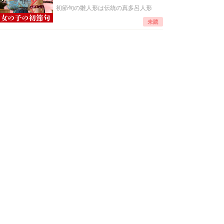
初節句の雛人形は伝統の真多呂人形