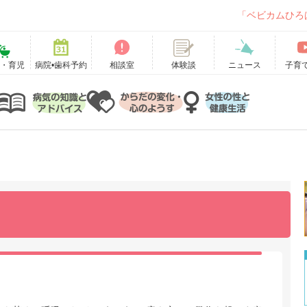
「ベビカムひろ
て・育児
病院•歯科予約
相談室
ニュース
子育
体験談