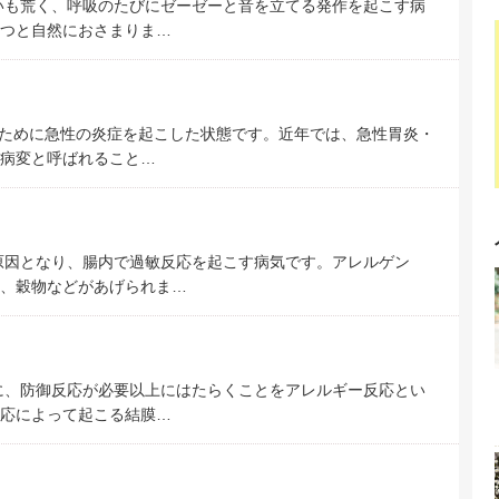
いも荒く、呼吸のたびにゼーゼーと音を立てる発作を起こす病
つと自然におさまりま…
ために急性の炎症を起こした状態です。近年では、急性胃炎・
病変と呼ばれること…
原因となり、腸内で過敏反応を起こす病気です。アレルゲン
、穀物などがあげられま…
に、防御反応が必要以上にはたらくことをアレルギー反応とい
応によって起こる結膜…