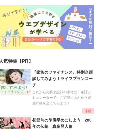
人気特集【PR】
『家族のファイナンス』特別企画
試してみよう！ライフプランコー
チ
これからの将来設計の参考に！家計シ
ミュレーターで、ご家庭にあわせた資
金計画を立ててみよう！
初節句の準備早めにしよう 280
年の伝統 真多呂人形