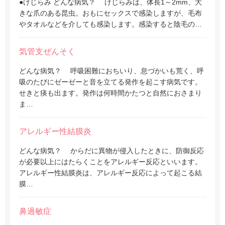
●けじらみ どんな病気？ けじらみは、体長1～2mm、大
きな爪のある昆虫。おもにセックスで感染しますが、毛布
やタオルなどを介しても感染します。感染すると陰毛の…
気管支ぜんそく
どんな病気？ 呼吸困難におちいり、息づかいも荒く、呼
吸のたびにゼーゼーと音を立てる発作を起こす病気です。
せきと痰も出ます。発作は何時間かたつと自然におさまり
ま…
アレルギー性結膜炎
どんな病気？ からだに異物が侵入したときに、防御反応
が必要以上にはたらくことをアレルギー反応といいます。
アレルギー性結膜炎は、アレルギー反応によって起こる結
膜…
鼻過敏症