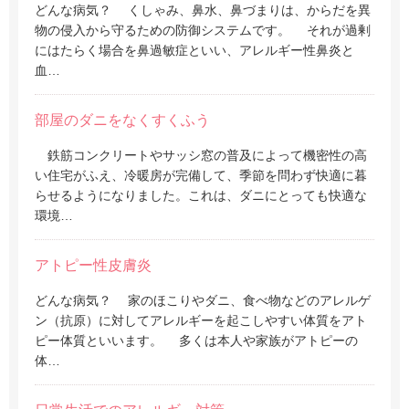
どんな病気？ くしゃみ、鼻水、鼻づまりは、からだを異
物の侵入から守るための防御システムです。 それが過剰
にはたらく場合を鼻過敏症といい、アレルギー性鼻炎と
血…
部屋のダニをなくすくふう
鉄筋コンクリートやサッシ窓の普及によって機密性の高
い住宅がふえ、冷暖房が完備して、季節を問わず快適に暮
らせるようになりました。これは、ダニにとっても快適な
環境…
アトピー性皮膚炎
どんな病気？ 家のほこりやダニ、食べ物などのアレルゲ
ン（抗原）に対してアレルギーを起こしやすい体質をアト
ピー体質といいます。 多くは本人や家族がアトピーの
体…