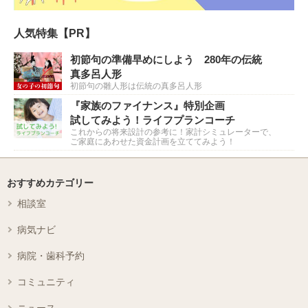
人気特集【PR】
初節句の準備早めにしよう 280年の伝統
真多呂人形
初節句の雛人形は伝統の真多呂人形
『家族のファイナンス』特別企画
試してみよう！ライフプランコーチ
これからの将来設計の参考に！家計シミュレーターで、
ご家庭にあわせた資金計画を立ててみよう！
おすすめカテゴリー
相談室
病気ナビ
病院・歯科予約
コミュニティ
ニュース