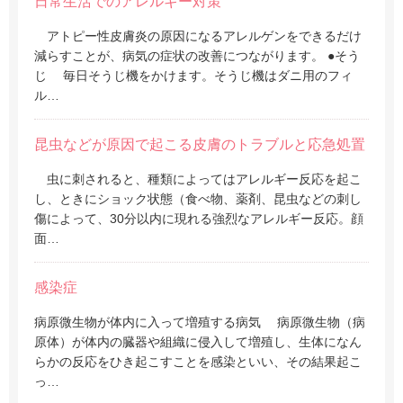
日常生活でのアレルギー対策
アトピー性皮膚炎の原因になるアレルゲンをできるだけ
減らすことが、病気の症状の改善につながります。 ●そう
じ 毎日そうじ機をかけます。そうじ機はダニ用のフィ
ル…
昆虫などが原因で起こる皮膚のトラブルと応急処置
虫に刺されると、種類によってはアレルギー反応を起こ
し、ときにショック状態（食べ物、薬剤、昆虫などの刺し
傷によって、30分以内に現れる強烈なアレルギー反応。顔
面…
感染症
病原微生物が体内に入って増殖する病気 病原微生物（病
原体）が体内の臓器や組織に侵入して増殖し、生体になん
らかの反応をひき起こすことを感染といい、その結果起こ
っ…