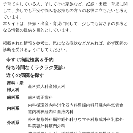
子育てをしている人、そしてその家族など、妊娠・出産・育児に関
して、少しでも不安や悩みをお持ちの方々のお役に立ちたいと考え
ています。
本サイトは、妊娠・出産・育児に関して、少しでも皆さまの参考と
なる情報の提供を目的としています。
掲載された情報を参考に、気になる症状などがあれば、必ず医師の
診断を受けるようにしてください。
今すぐ病院検索＆予約
待ち時間なくラクラク受診♪
近くの病院を探す
産科・産
産科
婦人科
産婦人科
婦人科
歯科系
歯科
矯正歯科
内科
循環器内科
消化器内科
胃腸内科
肝臓内科
気管食
内科系
道内科
神経内科
血液内科
外科
整形外科
脳神経外科
リウマチ科
形成外科
乳腺外
外科系
科
美容外科
肛門外科