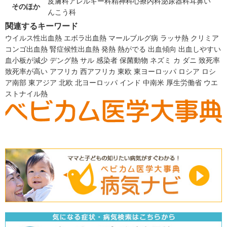
皮膚科
アレルギー科
精神科
心療内科
泌尿器科
耳鼻い
そのほか
んこう科
関連するキーワード
ウイルス性出血熱
エボラ出血熱
マールブルグ病
ラッサ熱
クリミア
コンゴ出血熱
腎症候性出血熱
発熱
熱がでる
出血傾向
出血しやすい
血小板が減少
デング熱
サル
感染者
保菌動物
ネズミ
カ
ダニ
致死率
致死率が高い
アフリカ
西アフリカ
東欧
東ヨーロッパ
ロシア
ロシ
ア南部
東アジア
北欧
北ヨーロッパ
インド
中南米
厚生労働省
ウエ
ストナイル熱