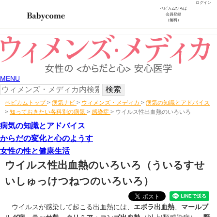
ログイン
ベビカムひろば
会員登録
（無料）
MENU
ベビカムトップ
>
病気ナビ
>
ウィメンズ・メディカ
>
病気の知識とアドバイス
>
知っておきたい各科別の病気
>
感染症
>
ウイルス性出血熱のいろいろ
病気の知識とアドバイス
からだの変化と心のようす
女性の性と健康生活
ウイルス性出血熱のいろいろ
（ういるすせ
いしゅっけつねつのいろいろ）
ウイルスが感染して起こる出血熱には、
エボラ出血熱
、
マールブ