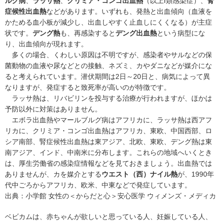
ルグ病
、
ラッサ熱
、
クリミア・コンゴ出血熱
（以上
I
類感染症）、
腎
症候性出血熱
などがあります。いずれも、発熱と出血傾向（血液を
かためる血小板が減少し、出血しやすく止血しにくくなる）が主症
状です。
デング熱
も、再感染すると
デング出血熱
という病型にな
り、出血傾向が現れます。
多くの場合、くわしい原因は不明ですが、感染者やサルなどの保
菌動物の血液や尿などとの接触、ネズミ、カやダニなどが媒介にな
ると考えられています。潜伏期間は2日～20日と、病気によって異
なりますが、発症すると致死率が高いのが特徴です。
ラッサ熱は、リバビリンを投与する治療が行われますが、ほかは
予防以外に対策はありません。
エボラ出血熱やマールブルグ病はアフリカに、ラッサ熱は西アフ
リカに、クリミア・コンゴ出血熱はアフリカ、東欧、中国西部、ロ
シア南部、腎症候性出血熱は東アジア、北欧、東欧、デング熱は東
南アジア、インド、中南米に分布します。これらの地域へいくとき
は、厚生労働省の感染症情報などを見ておきましょう。出血熱では
ありませんが、カを媒介とする
ウエスト（西）ナイル熱
が、1990年
代中ごろからアフリカ、欧米、中東などで発症しています。
出典：
小学館 女性の＜からだと心＞安心医学 ウィメンズ・メディカ
ベビカムは、赤ちゃんが欲しいと思っている人、妊娠している人、