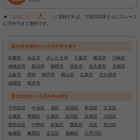
★「
お気に入り
」に登録すれば、２回目以降さらにスムーズ
に予約できて便利です。
政令指令都市から小児外科を探す
札幌市
仙台市
さいたま市
千葉市
横浜市
川崎市
相模原市
新潟市
静岡市
浜松市
名古屋市
京都市
大阪市
堺市
神戸市
岡山市
広島市
北九州市
福岡市
熊本市
東京23区から小児外科を探す
千代田区
中央区
港区
渋谷区
新宿区
文京区
台東区
墨田区
江東区
品川区
目黒区
大田区
世田谷区
中野区
杉並区
豊島区
北区
荒川区
板橋区
練馬区
足立区
葛飾区
江戸川区