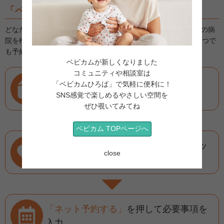
「ベビカム病院予約」
とは？
どなたでも無料で簡単にスマホ・パソコンから全国２万件以上の病
院を検索＆予約できるサービスです。ネット予約なら24時間いつで
も予約できて便利！
ベビカムが新しくなりました
コミュニティや相談室は
診療科と地域
を選んで
「ベビカムひろば」で気軽に便利に！
SNS感覚で楽しめるやさしい空間を
病院を検索
ぜひ覗いてみてね
ベビカム TOPページへ
こだわり検索
で希望にあった病院をピッ
close
クアップ
「ネット予約する」
を押して必要事項を
入力