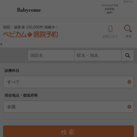
ログイン
ベビカムひろば
会員登録
（無料）
病院・歯医者 150,000件 掲載中！
お気に入り
検索
×
診療科目
現在地点・都道府県