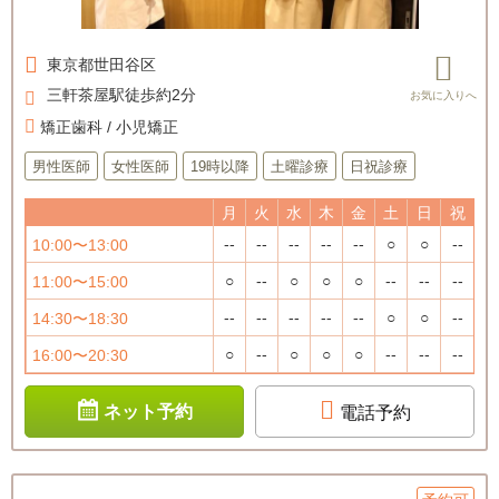
東京都
世田谷区
三軒茶屋駅徒歩約2分
矯正歯科 / 小児矯正
男性医師
女性医師
19時以降
土曜診療
日祝診療
月
火
水
木
金
土
日
祝
--
--
--
--
--
○
○
--
10:00〜13:00
○
--
○
○
○
--
--
--
11:00〜15:00
--
--
--
--
--
○
○
--
14:30〜18:30
○
--
○
○
○
--
--
--
16:00〜20:30
ネット予約
電話予約