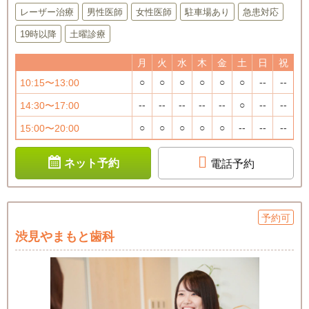
レーザー治療
男性医師
女性医師
駐車場あり
急患対応
19時以降
土曜診療
月
火
水
木
金
土
日
祝
○
○
○
○
○
○
--
--
10:15〜13:00
--
--
--
--
--
○
--
--
14:30〜17:00
○
○
○
○
○
--
--
--
15:00〜20:00
ネット予約
電話予約
予約可
渋見やまもと歯科