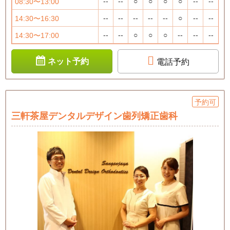
--
--
○
○
○
○
--
--
08:30〜13:00
--
--
--
--
--
○
--
--
14:30〜16:30
--
--
○
○
○
--
--
--
14:30〜17:00
ネット予約
電話予約
予約可
三軒茶屋デンタルデザイン歯列矯正歯科