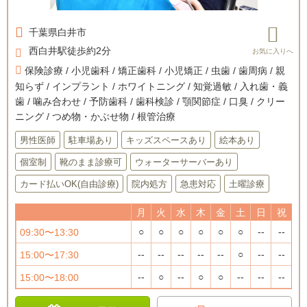
千葉県
白井市
西白井駅徒歩約2分
保険診療 / 小児歯科 / 矯正歯科 / 小児矯正 / 虫歯 / 歯周病 / 親
知らず / インプラント / ホワイトニング / 知覚過敏 / 入れ歯・義
歯 / 噛み合わせ / 予防歯科 / 歯科検診 / 顎関節症 / 口臭 / クリー
ニング / つめ物・かぶせ物 / 根管治療
男性医師
駐車場あり
キッズスペースあり
絵本あり
個室制
靴のまま診療可
ウォーターサーバーあり
カード払いOK(自由診療)
院内処方
急患対応
土曜診療
月
火
水
木
金
土
日
祝
○
○
○
○
○
○
--
--
09:30〜13:30
--
--
--
--
--
○
--
--
15:00〜17:30
--
○
--
○
○
--
--
--
15:00〜18:00