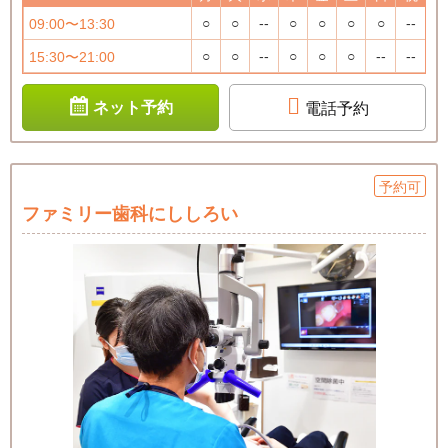
○
○
--
○
○
○
○
--
09:00〜13:30
○
○
--
○
○
○
--
--
15:30〜21:00
ネット予約
電話予約
予約可
ファミリー歯科にししろい