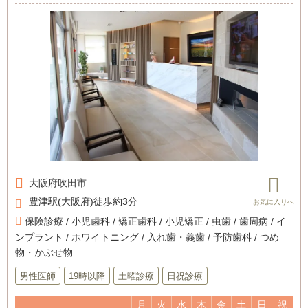
大阪府
吹田市
豊津駅(大阪府)徒歩約3分
保険診療 / 小児歯科 / 矯正歯科 / 小児矯正 / 虫歯 / 歯周病 / イ
ンプラント / ホワイトニング / 入れ歯・義歯 / 予防歯科 / つめ
物・かぶせ物
男性医師
19時以降
土曜診療
日祝診療
月
火
水
木
金
土
日
祝