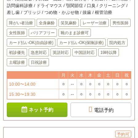
訪問歯科診療 / ドライマウス / 顎関節症 / 口臭 / クリーニング /
差し歯 / ブリッジ / つめ物・かぶせ物 / 抜歯 / 根管治療
障がい者治療
全身麻酔
笑気麻酔
レーザー治療
男性医師
女性医師
バリアフリー
靴のまま診療可
カード払いOK(自由診療)
カード払いOK(保険診療)
院内処方
初診優先
急患対応
英語対応
中国語対応
19時以降
土曜診療
日祝診療
月
火
水
木
金
土
日
祝
○
--
○
○
○
○
○
○
10:00〜14:00
○
--
○
○
○
○
○
○
15:30〜19:30
ネット予約
電話予約
予約可