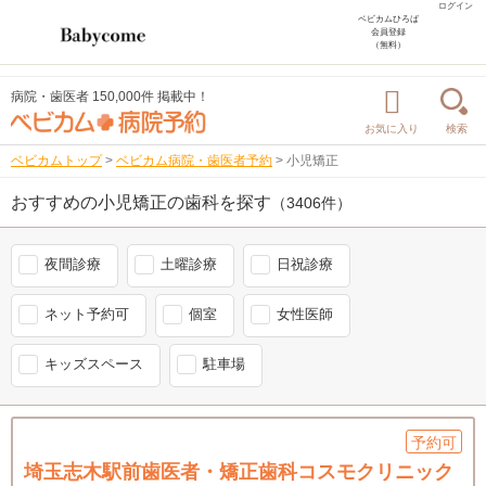
ログイン
ベビカムひろば
会員登録
（無料）
病院・歯医者 150,000件 掲載中！
お気に入り
検索
ベビカムトップ
>
ベビカム病院・歯医者予約
>
小児矯正
おすすめの小児矯正の歯科を探す
（3406件）
夜間診療
土曜診療
日祝診療
ネット予約可
個室
女性医師
キッズスペース
駐車場
予約可
埼玉志木駅前歯医者・矯正歯科コスモクリニック