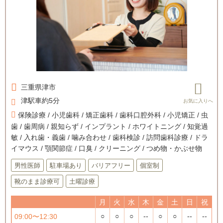
三重県
津市
津駅車約5分
保険診療 / 小児歯科 / 矯正歯科 / 歯科口腔外科 / 小児矯正 / 虫
歯 / 歯周病 / 親知らず / インプラント / ホワイトニング / 知覚過
敏 / 入れ歯・義歯 / 噛み合わせ / 歯科検診 / 訪問歯科診療 / ドラ
イマウス / 顎関節症 / 口臭 / クリーニング / つめ物・かぶせ物
男性医師
駐車場あり
バリアフリー
個室制
靴のまま診療可
土曜診療
月
火
水
木
金
土
日
祝
○
○
○
--
○
○
--
--
09:00〜12:30