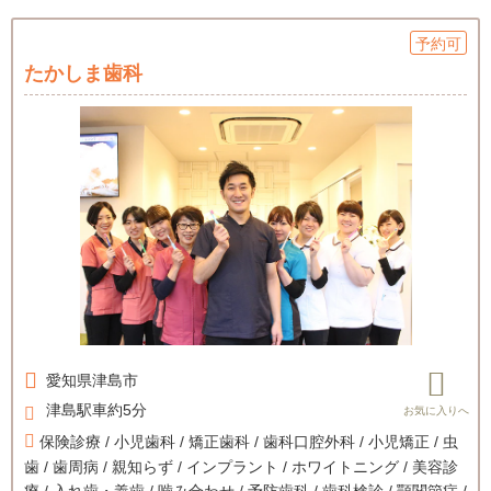
予約可
たかしま歯科
愛知県
津島市
津島駅車約5分
保険診療 / 小児歯科 / 矯正歯科 / 歯科口腔外科 / 小児矯正 / 虫
歯 / 歯周病 / 親知らず / インプラント / ホワイトニング / 美容診
療 / 入れ歯・義歯 / 噛み合わせ / 予防歯科 / 歯科検診 / 顎関節症 /