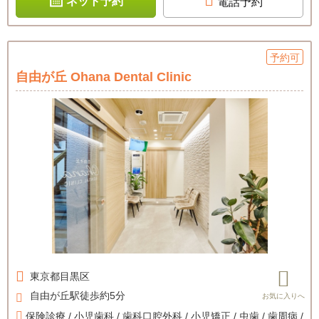
ネット予約
電話予約
予約可
自由が丘 Ohana Dental Clinic
東京都
目黒区
自由が丘駅徒歩約5分
保険診療 / 小児歯科 / 歯科口腔外科 / 小児矯正 / 虫歯 / 歯周病 /