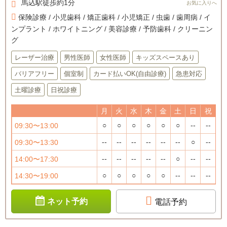
馬込駅徒歩約1分
保険診療 / 小児歯科 / 矯正歯科 / 小児矯正 / 虫歯 / 歯周病 / イ
ンプラント / ホワイトニング / 美容診療 / 予防歯科 / クリーニン
グ
レーザー治療
男性医師
女性医師
キッズスペースあり
バリアフリー
個室制
カード払いOK(自由診療)
急患対応
土曜診療
日祝診療
月
火
水
木
金
土
日
祝
○
○
○
○
○
○
--
--
09:30〜13:00
--
--
--
--
--
--
○
--
09:30〜13:30
--
--
--
--
--
○
--
--
14:00〜17:30
○
○
○
○
○
--
--
--
14:30〜19:00
ネット予約
電話予約