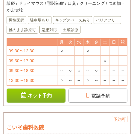
診療 / ドライマウス / 顎関節症 / 口臭 / クリーニング / つめ物・
かぶせ物
男性医師
駐車場あり
キッズスペースあり
バリアフリー
靴のまま診療可
急患対応
土曜診療
月
火
水
木
金
土
日
祝
○
--
--
○
--
--
--
--
09:30〜12:30
--
--
--
--
--
○
--
--
09:30〜17:00
--
○
○
--
○
--
--
--
09:30〜18:30
○
--
--
○
--
--
--
--
13:30〜18:30
ネット予約
電話予約
予約可
こいそ歯科医院