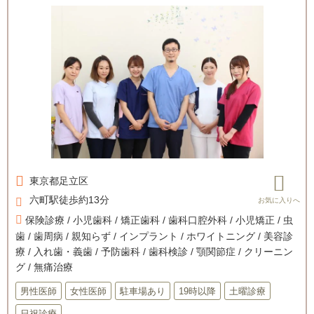
東京都
足立区
六町駅徒歩約13分
保険診療 / 小児歯科 / 矯正歯科 / 歯科口腔外科 / 小児矯正 / 虫
歯 / 歯周病 / 親知らず / インプラント / ホワイトニング / 美容診
療 / 入れ歯・義歯 / 予防歯科 / 歯科検診 / 顎関節症 / クリーニン
グ / 無痛治療
男性医師
女性医師
駐車場あり
19時以降
土曜診療
日祝診療