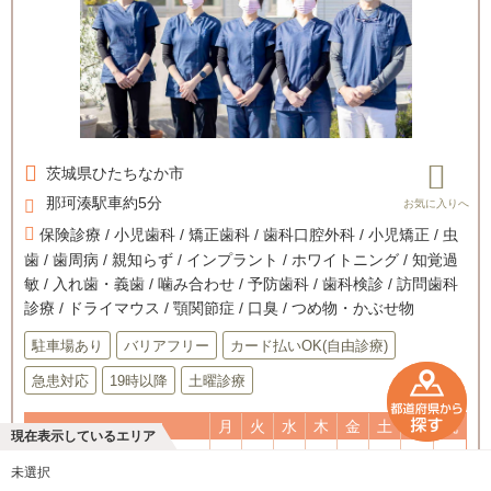
茨城県
ひたちなか市
那珂湊駅車約5分
保険診療 / 小児歯科 / 矯正歯科 / 歯科口腔外科 / 小児矯正 / 虫
歯 / 歯周病 / 親知らず / インプラント / ホワイトニング / 知覚過
敏 / 入れ歯・義歯 / 噛み合わせ / 予防歯科 / 歯科検診 / 訪問歯科
診療 / ドライマウス / 顎関節症 / 口臭 / つめ物・かぶせ物
駐車場あり
バリアフリー
カード払いOK(自由診療)
急患対応
19時以降
土曜診療
月
火
水
木
金
土
日
祝
現在表示しているエリア
○
○
○
--
○
○
--
--
09:00〜12:30
未選択