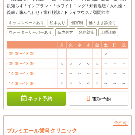
親知らず / インプラント / ホワイトニング / 知覚過敏 / 入れ歯・
義歯 / 噛み合わせ / 歯科検診 / ドライマウス / 顎関節症
キッズスペースあり
絵本あり
個室制
靴のまま診療可
ウォーターサーバーあり
院内処方
急患対応
土曜診療
月
火
水
木
金
土
日
祝
--
--
--
--
--
○
--
--
09:30〜13:00
○
○
○
○
○
--
--
--
09:30〜13:30
--
--
--
--
--
○
--
--
14:00〜17:30
○
○
○
○
○
--
--
--
14:30〜18:30
ネット予約
電話予約
予約可
プルミエール歯科クリニック