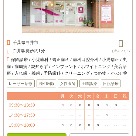
千葉県
白井市
白井駅徒歩約1分
保険診療 / 小児歯科 / 矯正歯科 / 歯科口腔外科 / 小児矯正 / 虫
歯 / 歯周病 / 親知らず / インプラント / ホワイトニング / 美容診
療 / 入れ歯・義歯 / 予防歯科 / クリーニング / つめ物・かぶせ物
レーザー治療
男性医師
女性医師
土曜診療
日祝診療
月
火
水
木
金
土
日
祝
○
○
○
○
○
○
○
--
09:30〜13:30
--
--
--
--
--
○
--
--
14:30〜17:30
○
○
○
○
○
--
--
--
15:00〜18:00