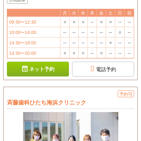
月
火
水
木
金
土
日
祝
○
○
○
--
○
○
--
--
09:30〜12:30
--
--
--
--
--
--
○
--
10:00〜14:00
--
--
--
--
--
○
--
--
14:30〜18:00
○
○
○
--
○
--
--
--
14:30〜20:00
ネット予約
電話予約
予約可
斉藤歯科ひたち海浜クリニック