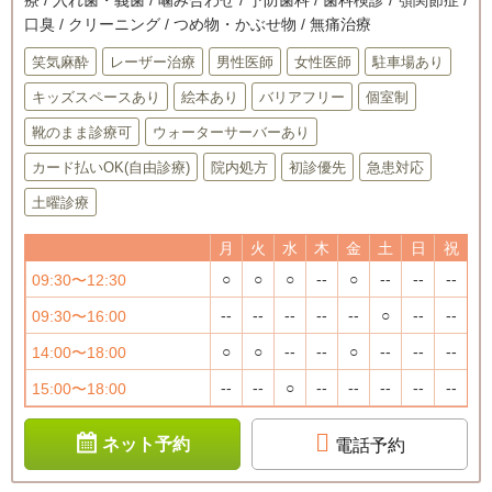
口臭 / クリーニング / つめ物・かぶせ物 / 無痛治療
笑気麻酔
レーザー治療
男性医師
女性医師
駐車場あり
キッズスペースあり
絵本あり
バリアフリー
個室制
靴のまま診療可
ウォーターサーバーあり
カード払いOK(自由診療)
院内処方
初診優先
急患対応
土曜診療
月
火
水
木
金
土
日
祝
○
○
○
--
○
--
--
--
09:30〜12:30
--
--
--
--
--
○
--
--
09:30〜16:00
○
○
--
--
○
--
--
--
14:00〜18:00
--
--
○
--
--
--
--
--
15:00〜18:00
ネット予約
電話予約