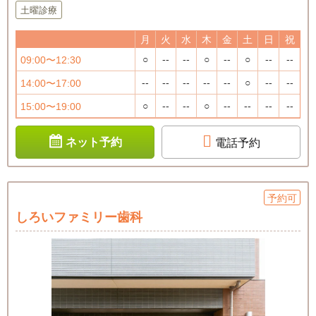
土曜診療
月
火
水
木
金
土
日
祝
○
--
--
○
--
○
--
--
09:00〜12:30
--
--
--
--
--
○
--
--
14:00〜17:00
○
--
--
○
--
--
--
--
15:00〜19:00
ネット予約
電話予約
予約可
しろいファミリー歯科