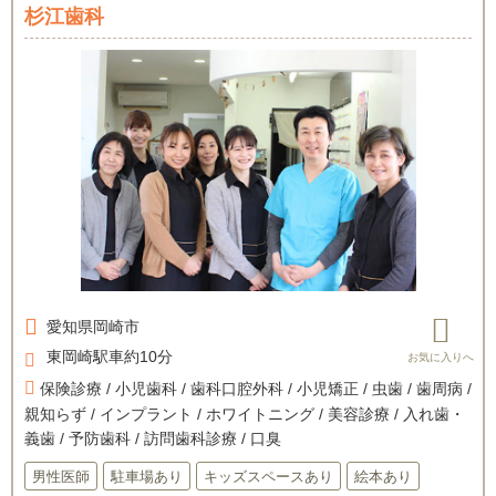
杉江歯科
愛知県
岡崎市
東岡崎駅車約10分
保険診療 / 小児歯科 / 歯科口腔外科 / 小児矯正 / 虫歯 / 歯周病 /
親知らず / インプラント / ホワイトニング / 美容診療 / 入れ歯・
義歯 / 予防歯科 / 訪問歯科診療 / 口臭
男性医師
駐車場あり
キッズスペースあり
絵本あり