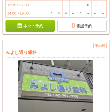
--
--
--
--
--
○
--
--
13:30〜17:00
○
○
○
--
○
--
--
--
14:00〜19:00
ネット予約
電話予約
予約可
みよし通り歯科