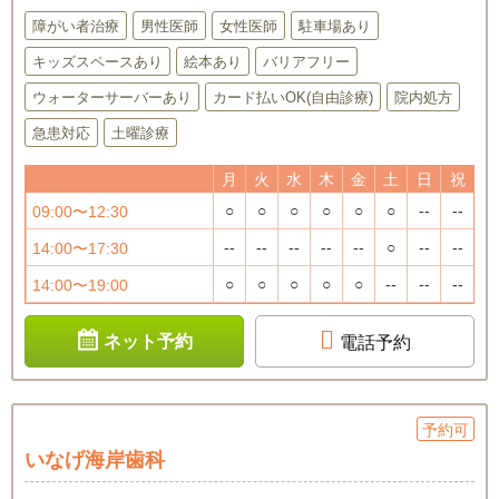
障がい者治療
男性医師
女性医師
駐車場あり
キッズスペースあり
絵本あり
バリアフリー
ウォーターサーバーあり
カード払いOK(自由診療)
院内処方
急患対応
土曜診療
月
火
水
木
金
土
日
祝
○
○
○
○
○
○
--
--
09:00〜12:30
--
--
--
--
--
○
--
--
14:00〜17:30
○
○
○
○
○
--
--
--
14:00〜19:00
ネット予約
電話予約
予約可
いなげ海岸歯科