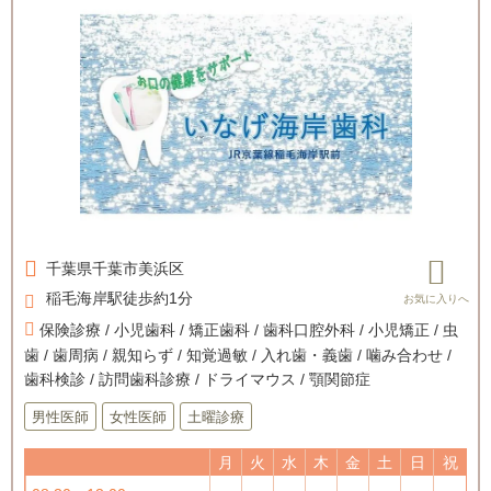
千葉県
千葉市美浜区
稲毛海岸駅徒歩約1分
保険診療 / 小児歯科 / 矯正歯科 / 歯科口腔外科 / 小児矯正 / 虫
歯 / 歯周病 / 親知らず / 知覚過敏 / 入れ歯・義歯 / 噛み合わせ /
歯科検診 / 訪問歯科診療 / ドライマウス / 顎関節症
男性医師
女性医師
土曜診療
月
火
水
木
金
土
日
祝