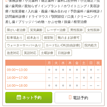
保険診療 / 小児歯科 / 矯正歯科 / 歯科口腔外科 / 小児矯正 / 虫
歯 / 歯周病 / 親知らず / インプラント / ホワイトニング / 美容診
療 / 知覚過敏 / 入れ歯・義歯 / 噛み合わせ / 予防歯科 / 歯科検診 /
訪問歯科診療 / ドライマウス / 顎関節症 / 口臭 / クリーニング /
差し歯 / ブリッジ / つめ物・かぶせ物 / 抜歯 / 根管治療
障がい者治療
笑気麻酔
レーザー治療
男性医師
女性医師
駐車場あり
絵本あり
個室制
靴のまま診療可
ウォーターサーバーあり
カード払いOK(自由診療)
院内処方
急患対応
英語対応
土曜診療
日祝診療
月
火
水
木
金
土
日
祝
○
○
○
○
○
○
○
--
09:00〜13:00
--
--
--
--
--
○
○
--
14:00〜17:00
○
○
○
○
○
--
--
--
14:00〜18:00
ネット予約
電話予約