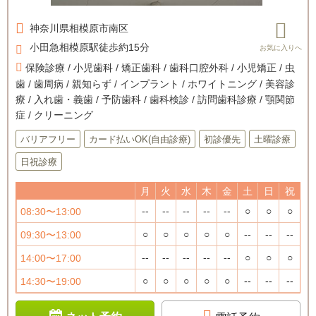
神奈川県
相模原市南区
小田急相模原駅徒歩約15分
保険診療 / 小児歯科 / 矯正歯科 / 歯科口腔外科 / 小児矯正 / 虫
歯 / 歯周病 / 親知らず / インプラント / ホワイトニング / 美容診
療 / 入れ歯・義歯 / 予防歯科 / 歯科検診 / 訪問歯科診療 / 顎関節
症 / クリーニング
バリアフリー
カード払いOK(自由診療)
初診優先
土曜診療
日祝診療
月
火
水
木
金
土
日
祝
--
--
--
--
--
○
○
○
08:30〜13:00
○
○
○
○
○
--
--
--
09:30〜13:00
--
--
--
--
--
○
○
○
14:00〜17:00
○
○
○
○
○
--
--
--
14:30〜19:00