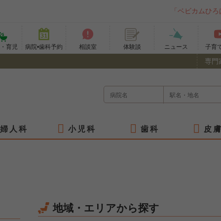
「ベビカムひろ
て・育児
病院•歯科予約
相談室
ニュース
子育
体験談
専門
婦人科
小児科
歯科
皮
地域・エリアから探す