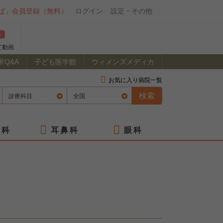
ば」会員登録（無料）
ログイン
設定・その他
て動画
家Q&A
子ども医学館
ウィメンズメディカ
お気に入り病院一覧
膚科
耳鼻科
眼科