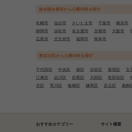
政令指令都市から心療内科を探す
札幌市
仙台市
さいたま市
千葉市
横浜市
静岡市
浜松市
名古屋市
京都市
大阪市
広島市
北九州市
福岡市
熊本市
東京23区から心療内科を探す
千代田区
中央区
港区
渋谷区
新宿区
文
江東区
品川区
目黒区
大田区
世田谷区
北区
荒川区
板橋区
練馬区
足立区
葛飾
おすすめカテゴリー
サイト概要