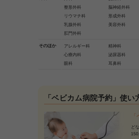
整形外科
脳神経外科
リウマチ科
形成外科
乳腺外科
美容外科
肛門外科
そのほか
アレルギー科
精神科
心療内科
泌尿器科
眼科
耳鼻科
「ベビカム病院予約」使い
「
ど
15