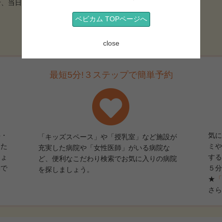
せ、当日受付可能な病院も！
ベビカム TOPページへ
close
最短5分!３ステップで簡単予約
科・
気に
「キッズスペース」や「授乳室」など施設が
した
ミや
充実した病院や「女性医師」がいる病院な
しょ
する
ど、便利なこだわり検索でお気に入りの病院
動で
５分
を探しましょう。
★
「
さら