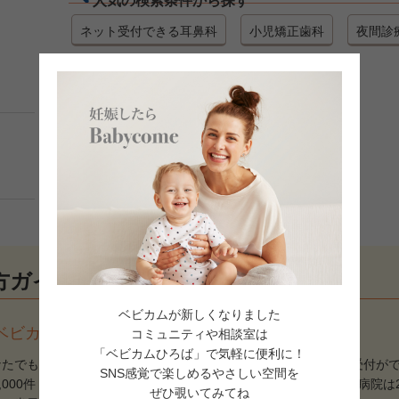
人気の検索条件から探す
ネット受付できる耳鼻科
小児矯正歯科
夜間診
ネット受付可
方ガイド
ベビカムが新しくなりました
ベビカム病院予約」とは？
コミュニティや相談室は
「ベビカムひろば」で気軽に便利に！
なたでも無料で簡単にスマホやパソコンから病院の検索＆ネット受付がで
SNS感覚で楽しめるやさしい空間を
0,000件（2018年6月末現在）、「ネット受付可」のマークがある病院
ぜひ覗いてみてね