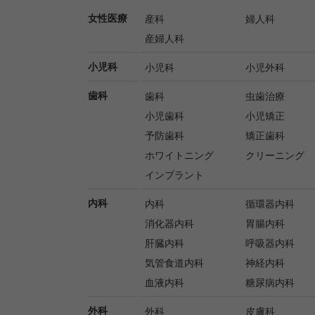
女性医療
産科
婦人科
産婦人科
小児科
小児科
小児外科
歯科
歯科
虫歯治療
小児歯科
小児矯正
予防歯科
矯正歯科
ホワイトニング
クリーニング
インプラント
内科
内科
循環器内科
消化器内科
胃腸内科
肝臓内科
呼吸器内科
気管食道内科
神経内科
血液内科
糖尿病内科
外科
外科
皮膚科