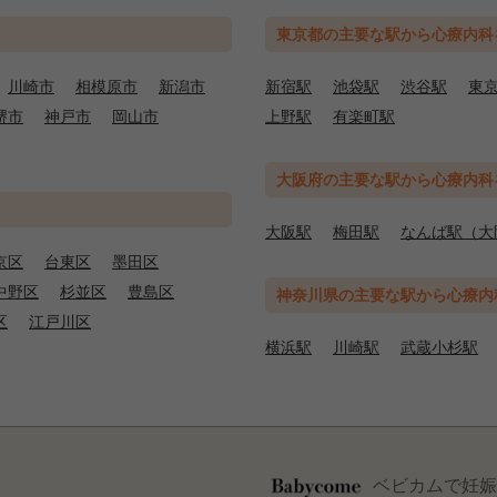
東京都の主要な駅から心療内科
川崎市
相模原市
新潟市
新宿駅
池袋駅
渋谷駅
東
堺市
神戸市
岡山市
上野駅
有楽町駅
大阪府の主要な駅から心療内科
大阪駅
梅田駅
なんば駅（大
京区
台東区
墨田区
中野区
杉並区
豊島区
神奈川県の主要な駅から心療内
区
江戸川区
横浜駅
川崎駅
武蔵小杉駅
ベビカムで妊娠