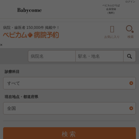
ログイン
ベビカムひろば
会員登録
（無料）
病院・歯医者 150,000件 掲載中！
お気に入り
検索
×
診療科目
現在地点・都道府県