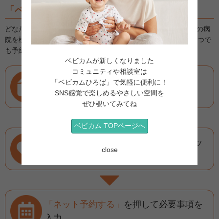
「ベビカム病院予約」
とは？
どなたでも無料で簡単にスマホ・パソコンから全国２万件以上の病
院を検索＆予約できるサービスです。ネット予約なら24時間いつで
も予約できて便利！
ベビカムが新しくなりました
コミュニティや相談室は
診療科と地域
を選んで
「ベビカムひろば」で気軽に便利に！
SNS感覚で楽しめるやさしい空間を
病院を検索
ぜひ覗いてみてね
ベビカム TOPページへ
こだわり検索
で希望にあった病院をピッ
close
クアップ
「ネット予約する」
を押して必要事項を
入力