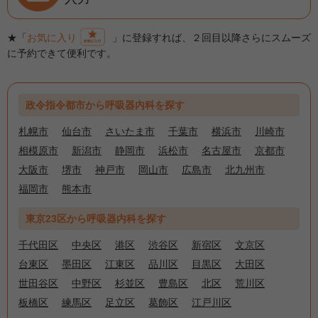
★「
お気に入り
」に登録すれば、２回目以降さらにスムーズ
に予約できて便利です。
政令指令都市から呼吸器内科を探す
札幌市
仙台市
さいたま市
千葉市
横浜市
川崎市
相模原市
新潟市
静岡市
浜松市
名古屋市
京都市
大阪市
堺市
神戸市
岡山市
広島市
北九州市
福岡市
熊本市
東京23区から呼吸器内科を探す
千代田区
中央区
港区
渋谷区
新宿区
文京区
台東区
墨田区
江東区
品川区
目黒区
大田区
世田谷区
中野区
杉並区
豊島区
北区
荒川区
板橋区
練馬区
足立区
葛飾区
江戸川区