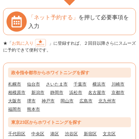
「ネット予約する」
を押して必要事項を
入力
★「
お気に入り
」に登録すれば、２回目以降さらにスムーズ
に予約できて便利です。
政令指令都市からホワイトニングを探す
札幌市
仙台市
さいたま市
千葉市
横浜市
川崎市
相模原市
新潟市
静岡市
浜松市
名古屋市
京都市
大阪市
堺市
神戸市
岡山市
広島市
北九州市
福岡市
熊本市
東京23区からホワイトニングを探す
千代田区
中央区
港区
渋谷区
新宿区
文京区