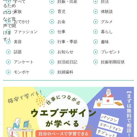
すべて
妊娠・出産
妊活
家族
育児
体験談
おでかけ
お金
グルメ
ファッション
仕事
暮らし
美容
行事・季節
趣味
話題
お知らせ
プレゼント
アンケート
妊活絵日記
妊娠初期症状
モンポケ
妊婦歯科