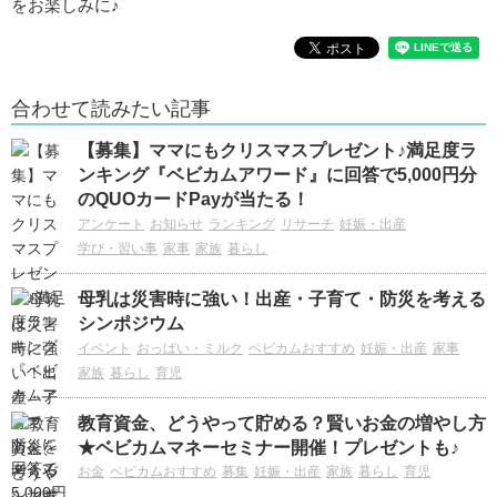
をお楽しみに♪
合わせて読みたい記事
【募集】ママにもクリスマスプレゼント♪満足度ラ
ンキング『ベビカムアワード』に回答で5,000円分
のQUOカードPayが当たる！
アンケート
お知らせ
ランキング
リサーチ
妊娠・出産
学び・習い事
家事
家族
暮らし
母乳は災害時に強い！出産・子育て・防災を考える
シンポジウム
イベント
おっぱい・ミルク
ベビカムおすすめ
妊娠・出産
家事
家族
暮らし
育児
教育資金、どうやって貯める？賢いお金の増やし方
★ベビカムマネーセミナー開催！プレゼントも♪
お金
ベビカムおすすめ
募集
妊娠・出産
家族
暮らし
育児