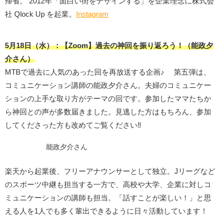
帰省。 2012年「面白い街をデザインする」を企業理念に株式会
社 Qlock Up を起業。
Instagram
5月
18日（水）：
【Zoom】過去の神回を振り返ろう！（能政夕
介さん）
MTBで過去に人気のあった回を再放送する企画♪ 第五弾は、
コミュニケーション講師の能政夕介さん。夫婦のコミュニケー
ションの上手な取り方がテーマの回です。参加したママたちか
ら神回との声が多数届きました。見逃した方はもちろん、参加
してくださった方も改めてご覧ください‼︎
能政夕介さん
楽天から起業後、フリーアナウンサーとして独立。Jリーグなど
のスポーツ中継も担当する一方で、高校や大学、企業に対しコ
ミュニケーションの講師も担当。「話すことが楽しい！」と思
える人を1人でも多く輩出できるように日々活動しています！