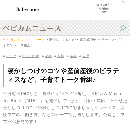
ログイン
ベビカムひろば
会員登録
（無料）
ベビカムトップ
>
ニュース
>
寝かしつけのコツや産前産後のピラティスなど。
子育てトーク番組♪
#
しつけ
#
妊娠・出産
#
家事
#
家族
#
美容
#
育児
寝かしつけのコツや産前産後のピラテ
ィスなど。子育てトーク番組♪
平日毎日15時から、無料のオンライン番組『ベビカム Mama
Tea Break（MTB）』を開催しています。月齢・年齢に合わせた
寝かしつけのコツや寝かしつけ中にできちゃうピラティス、産
後ママの「働き方」などのテーマでお送りします。今週も、マ
マパパ必見です！