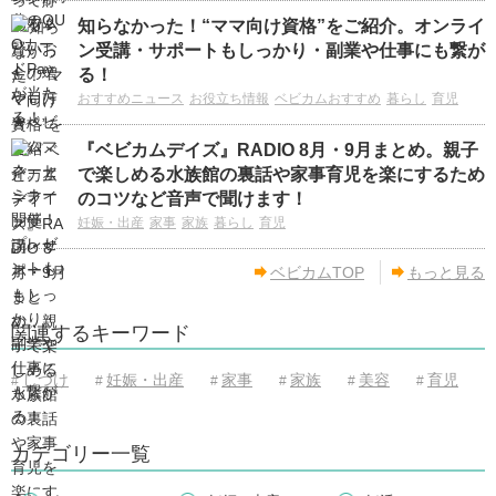
知らなかった！“ママ向け資格”をご紹介。オンライ
ン受講・サポートもしっかり・副業や仕事にも繋が
る！
おすすめニュース
お役立ち情報
ベビカムおすすめ
暮らし
育児
『ベビカムデイズ』RADIO 8月・9月まとめ。親子
で楽しめる水族館の裏話や家事育児を楽にするため
のコツなど音声で聞けます！
妊娠・出産
家事
家族
暮らし
育児
ベビカムTOP
もっと見る
関連するキーワード
しつけ
妊娠・出産
家事
家族
美容
育児
#
#
#
#
#
#
カテゴリー一覧