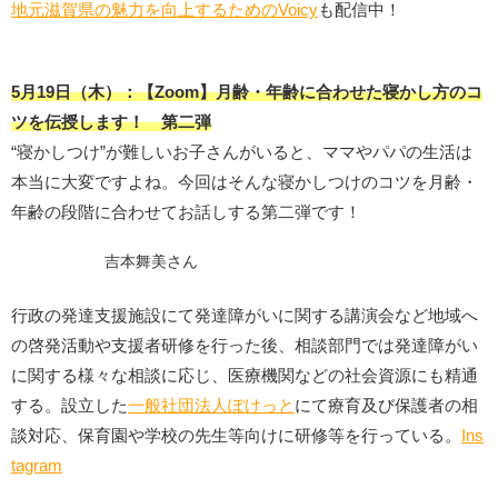
地元滋賀県の魅力を向上するためのVoicy
も配信中！
5月
19日（木）：
【Zoom】月齢・年齢に合わせた寝かし方のコ
ツを伝授します！ 第二弾
“寝かしつけ”が難しいお子さんがいると、ママやパパの生活は
本当に大変ですよね。今回はそんな寝かしつけのコツを月齢・
年齢の段階に合わせてお話しする第二弾です！
吉本舞美さん
行政の発達支援施設にて発達障がいに関する講演会など地域へ
の啓発活動や支援者研修を行った後、相談部門では発達障がい
に関する様々な相談に応じ、医療機関などの社会資源にも精通
する。設立した
一般社団法人ぽけっと
にて療育及び保護者の相
談対応、保育園や学校の先生等向けに研修等を行っている。
Ins
tagram