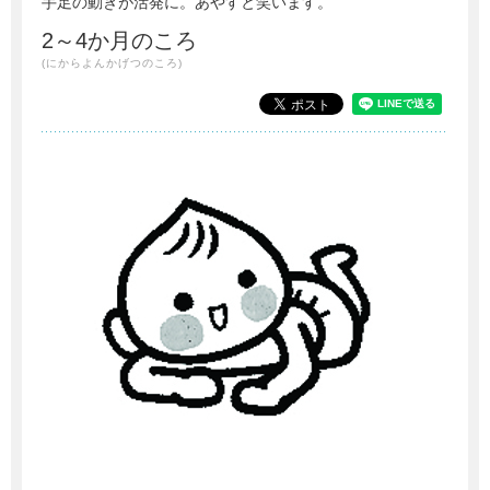
手足の動きが活発に。あやすと笑います。
2～4か月のころ
(にからよんかげつのころ)