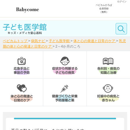
ログイン
ベビカムひろば
会員登録
（無料）
ベビカムトップ
>
病気ナビ
>
子ども医学館
>
体と心の発達と日常のケア
>
乳児
期の体と心の発達と日常のケア
>
2～4か月のころ