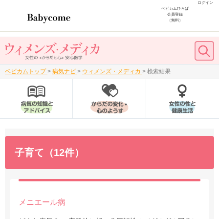
ログイン
ベビカムひろば
会員登録
（無料）
ベビカムトップ
>
病気ナビ
>
ウィメンズ・メディカ
>
検索結果
子育て（12件）
メニエール病