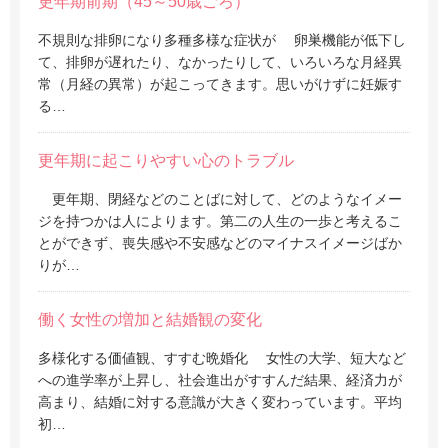
更年期前期（45～50歳ごろ）
不規則な排卵になり多種多様な症状が 卵巣機能が低下し
て、排卵が遅れたり、なかったりして、いろいろな月経異
常（月経の異常）が起こってきます。思いがけずに妊娠す
る…
更年期に起こりやすい心のトラブル
更年期、閉経などのことばに対して、どのようなイメー
ジを持つかは人によります。第二の人生の一歩と考えるこ
とができず、喪失感や不安感などのマイナスイメージばか
りが…
働く女性の増加と結婚観の変化
多様化する価値観、すすむ晩婚化 女性の大学、短大など
への進学率が上昇し、社会進出がすすんだ結果、経済力が
高まり、結婚に対する意識が大きく変わっています。平均
初…