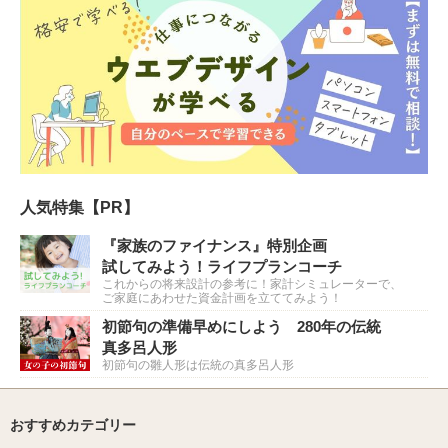
人気特集【PR】
『家族のファイナンス』特別企画
試してみよう！ライフプランコーチ
これからの将来設計の参考に！家計シミュレーターで、
ご家庭にあわせた資金計画を立ててみよう！
初節句の準備早めにしよう 280年の伝統
真多呂人形
初節句の雛人形は伝統の真多呂人形
おすすめカテゴリー