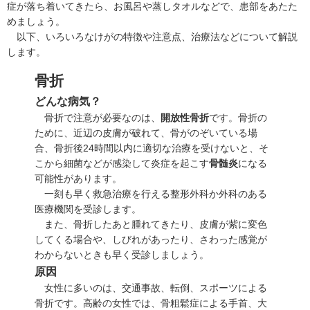
症が落ち着いてきたら、お風呂や蒸しタオルなどで、患部をあたた
めましょう。
以下、いろいろなけがの特徴や注意点、治療法などについて解説
します。
骨折
どんな病気？
骨折で注意が必要なのは、
開放性骨折
です。骨折の
ために、近辺の皮膚が破れて、骨がのぞいている場
合、骨折後24時間以内に適切な治療を受けないと、そ
こから細菌などが感染して炎症を起こす
骨髄炎
になる
可能性があります。
一刻も早く救急治療を行える整形外科か外科のある
医療機関を受診します。
また、骨折したあと腫れてきたり、皮膚が紫に変色
してくる場合や、しびれがあったり、さわった感覚が
わからないときも早く受診しましょう。
原因
女性に多いのは、交通事故、転倒、スポーツによる
骨折です。高齢の女性では、
骨粗鬆症
による手首、大