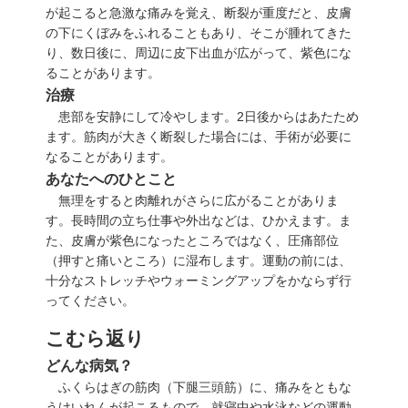
が起こると急激な痛みを覚え、断裂が重度だと、皮膚
の下にくぼみをふれることもあり、そこが腫れてきた
り、数日後に、周辺に皮下出血が広がって、紫色にな
ることがあります。
治療
患部を安静にして冷やします。2日後からはあたため
ます。筋肉が大きく断裂した場合には、手術が必要に
なることがあります。
あなたへのひとこと
無理をすると肉離れがさらに広がることがありま
す。長時間の立ち仕事や外出などは、ひかえます。ま
た、皮膚が紫色になったところではなく、圧痛部位
（押すと痛いところ）に湿布します。運動の前には、
十分なストレッチやウォーミングアップをかならず行
ってください。
こむら返り
どんな病気？
ふくらはぎの筋肉（下腿三頭筋）に、痛みをともな
うけいれんが起こるもので、就寝中や水泳などの運動