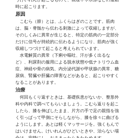
時に起こります。
原因
こむら（腓）とは、ふくらはぎのことです。筋肉
は、脳・脊髄から伝わる刺激によって収縮しますが、
そのしくみに異常が生じると、特定の筋肉の一定部分
だけに信号が持続的に伝わるようになり、筋肉が強く
収縮しつづけて起こると考えられています。
水電解質の異常（下痢や嘔吐、汗が多く出るな
ど）、利尿剤の服用による脱水状態や低ナトリウム血
症、神経や骨の病気、内分泌代謝や甲状腺の異常、糖
尿病、腎臓や肝臓の障害などがあると、起こりやすく
なることがあります。
治療
何回もくり返すときは、基礎疾患がないか、整形外
科や内科で調べてもらいましょう。こむら返りを起こ
したら、膝を伸ばしたまま、片方の手で足の親指を強
く引っぱって甲側にそらしながら、膝を徐々に曲げる
ようにします。あとは軽くマッサージを。強くもんで
はいけません。けいれんがひどいときや、治らない場
合は、安静にし、おさまったらあたためます。