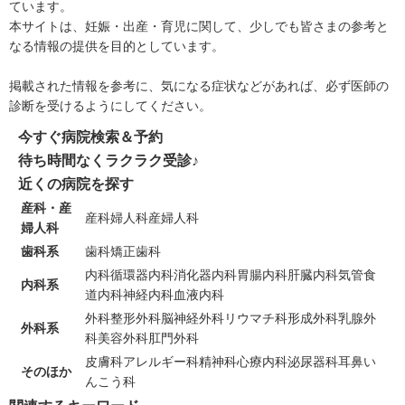
ています。
本サイトは、妊娠・出産・育児に関して、少しでも皆さまの参考と
なる情報の提供を目的としています。
掲載された情報を参考に、気になる症状などがあれば、必ず医師の
診断を受けるようにしてください。
今すぐ病院検索＆予約
待ち時間なくラクラク受診♪
近くの病院を探す
産科・産
産科
婦人科
産婦人科
婦人科
歯科系
歯科
矯正歯科
内科
循環器内科
消化器内科
胃腸内科
肝臓内科
気管食
内科系
道内科
神経内科
血液内科
外科
整形外科
脳神経外科
リウマチ科
形成外科
乳腺外
外科系
科
美容外科
肛門外科
皮膚科
アレルギー科
精神科
心療内科
泌尿器科
耳鼻い
そのほか
んこう科