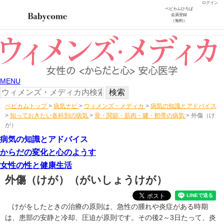
ログイン
ベビカムひろば
会員登録
（無料）
MENU
ベビカムトップ
>
病気ナビ
>
ウィメンズ・メディカ
>
病気の知識とアドバイス
>
知っておきたい各科別の病気
>
骨・関節・筋肉・腱・靭帯の病気
>
外傷（け
が）
病気の知識とアドバイス
からだの変化と心のようす
女性の性と健康生活
外傷（けが）
（がいしょうけが）
けがをしたときの治療の原則は、急性の腫れや炎症がある時期
は、患部の安静と冷却、圧迫が原則です。その後2～3日たって、炎