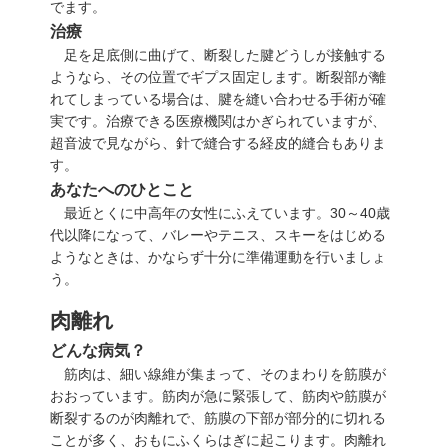
でます。
治療
足を足底側に曲げて、断裂した腱どうしが接触する
ようなら、その位置でギプス固定します。断裂部が離
れてしまっている場合は、腱を縫い合わせる手術が確
実です。治療できる医療機関はかぎられていますが、
超音波で見ながら、針で縫合する経皮的縫合もありま
す。
あなたへのひとこと
最近とくに中高年の女性にふえています。30～40歳
代以降になって、バレーやテニス、スキーをはじめる
ようなときは、かならず十分に準備運動を行いましょ
う。
肉離れ
どんな病気？
筋肉は、細い線維が集まって、そのまわりを筋膜が
おおっています。筋肉が急に緊張して、筋肉や筋膜が
断裂するのが肉離れで、筋膜の下部が部分的に切れる
ことが多く、おもにふくらはぎに起こります。肉離れ