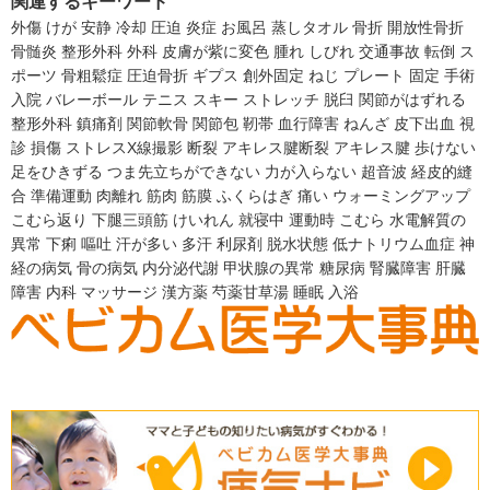
関連するキーワード
外傷
けが
安静
冷却
圧迫
炎症
お風呂
蒸しタオル
骨折
開放性骨折
骨髄炎
整形外科
外科
皮膚が紫に変色
腫れ
しびれ
交通事故
転倒
ス
ポーツ
骨粗鬆症
圧迫骨折
ギプス
創外固定
ねじ
プレート
固定
手術
入院
バレーボール
テニス
スキー
ストレッチ
脱臼
関節がはずれる
整形外科
鎮痛剤
関節軟骨
関節包
靭帯
血行障害
ねんざ
皮下出血
視
診
損傷
ストレスX線撮影
断裂
アキレス腱断裂
アキレス腱
歩けない
足をひきずる
つま先立ちができない
力が入らない
超音波
経皮的縫
合
準備運動
肉離れ
筋肉
筋膜
ふくらはぎ
痛い
ウォーミングアップ
こむら返り
下腿三頭筋
けいれん
就寝中
運動時
こむら
水電解質の
異常
下痢
嘔吐
汗が多い
多汗
利尿剤
脱水状態
低ナトリウム血症
神
経の病気
骨の病気
内分泌代謝
甲状腺の異常
糖尿病
腎臓障害
肝臓
障害
内科
マッサージ
漢方薬
芍薬甘草湯
睡眠
入浴