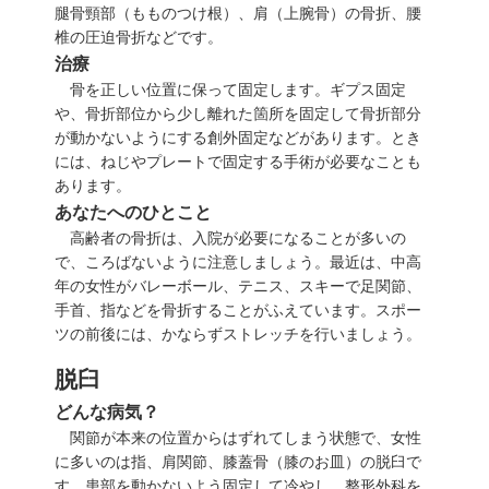
腿骨頸部（もものつけ根）、肩（上腕骨）の骨折、腰
椎の圧迫骨折などです。
治療
骨を正しい位置に保って固定します。ギプス固定
や、骨折部位から少し離れた箇所を固定して骨折部分
が動かないようにする創外固定などがあります。とき
には、ねじやプレートで固定する手術が必要なことも
あります。
あなたへのひとこと
高齢者の骨折は、入院が必要になることが多いの
で、ころばないように注意しましょう。最近は、中高
年の女性がバレーボール、テニス、スキーで足関節、
手首、指などを骨折することがふえています。スポー
ツの前後には、かならずストレッチを行いましょう。
脱臼
どんな病気？
関節が本来の位置からはずれてしまう状態で、女性
に多いのは指、肩関節、膝蓋骨（膝のお皿）の脱臼で
す。患部を動かないよう固定して冷やし、整形外科を