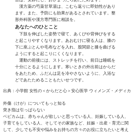
漢方薬の芍薬甘草湯は、こむら返りに即効性があり
ます。また、予防にも効果があるとされています。整
形外科医や漢方専門医に相談を。
あなたへのひとこと
下肢を伸ばした姿勢で寝て、あくびや背伸びをする
と起こりやすくなります。あおむけに寝る人は、膝の
下に座ぶとんや毛布などを入れ、股関節と膝を曲げる
ようにすると起こりにくくなります。
運動の前後には、ストレッチを行い、前日は睡眠を
十分にとるようにします。寒いときの外出前はからだ
をあたため、ふだんは足を冷やさないように、入浴な
どであたためることもたいせつです。
出典：
小学館 女性の＜からだと心＞安心医学 ウィメンズ・メディカ
外傷（けが）についてもっと知る
突き指は引っぱらない
ベビカムは、赤ちゃんが欲しいと思っている人、妊娠している人、
子育てをしている人、そしてその家族など、妊娠・出産・育児に関
して、少しでも不安や悩みをお持ちの方々のお役に立ちたいと考え