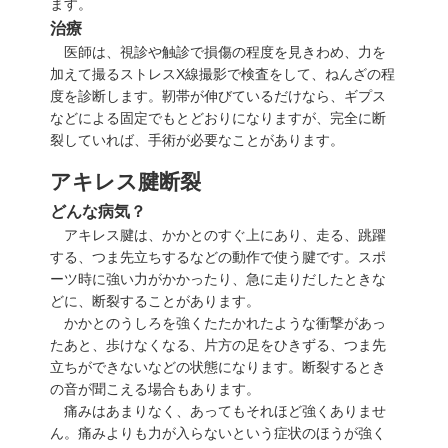
ます。
治療
医師は、視診や触診で損傷の程度を見きわめ、力を
加えて撮るストレスX線撮影で検査をして、ねんざの程
度を診断します。靭帯が伸びているだけなら、ギプス
などによる固定でもとどおりになりますが、完全に断
裂していれば、手術が必要なことがあります。
アキレス腱断裂
どんな病気？
アキレス腱は、かかとのすぐ上にあり、走る、跳躍
する、つま先立ちするなどの動作で使う腱です。スポ
ーツ時に強い力がかかったり、急に走りだしたときな
どに、断裂することがあります。
かかとのうしろを強くたたかれたような衝撃があっ
たあと、歩けなくなる、片方の足をひきずる、つま先
立ちができないなどの状態になります。断裂するとき
の音が聞こえる場合もあります。
痛みはあまりなく、あってもそれほど強くありませ
ん。痛みよりも力が入らないという症状のほうが強く