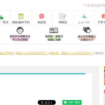
「ベビカムひろ
て・育児
病院•歯科予約
相談室
ニュース
子育
体験談
故の予防4
>
事故とけがの応急手当て
>
部位別 事故とけがの応急手当て
>
頭を打