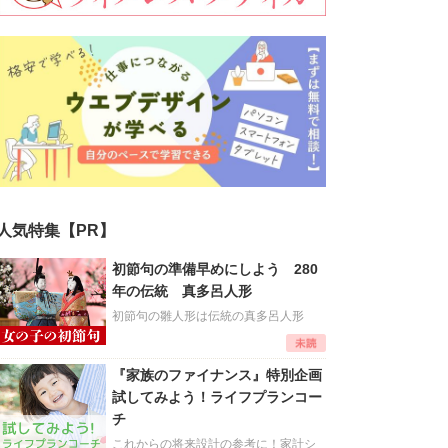
人気特集【PR】
初節句の準備早めにしよう 280
年の伝統 真多呂人形
初節句の雛人形は伝統の真多呂人形
『家族のファイナンス』特別企画
試してみよう！ライフプランコー
チ
これからの将来設計の参考に！家計シ