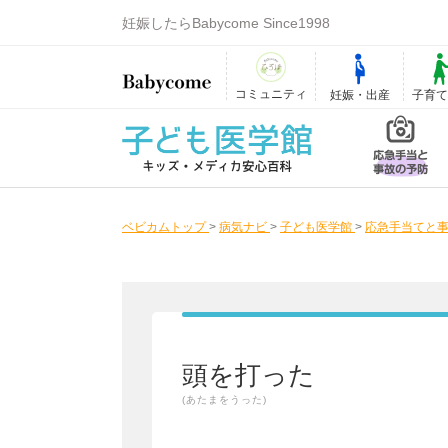
妊娠したらBabycome Since1998
コミュニティ
妊娠・出産
子育
ベビカムトップ
>
病気ナビ
>
子ども医学館
>
応急手当てと事
頭を打った
(あたまをうった)