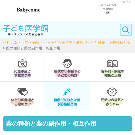
ログイン
ベビカムひろば
会員登録
（無料）
ベビカムトップ
>
病気ナビ
>
子ども医学館
>
健康づくりと栄養 予防接種と薬
>
薬の種類と薬の副作用・相互作用
薬の種類と薬の副作用・相互作用