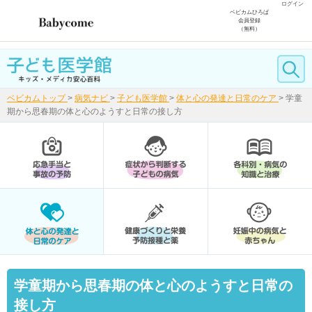
ログイン
ベビカムひろば
会員登録
（無料）
ベビカムトップ
>
病気ナビ
>
子ども医学館
>
体と心の発達と日常のケア
>
学童
期から思春期の体と心のようすと日常の接し方
学童期から思春期の体と心のようすと日常の
接し方