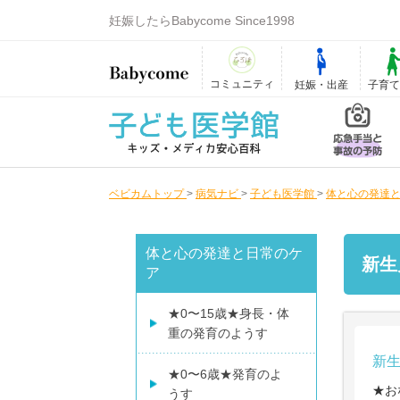
妊娠したらBabycome Since1998
コミュニティ
妊娠・出産
子育
ベビカムトップ
>
病気ナビ
>
子ども医学館
>
体と心の発達
体と心の発達と日常のケ
新生
ア
★0〜15歳★身長・体
重の発育のようす
新
★0〜6歳★発育のよ
★お
うす