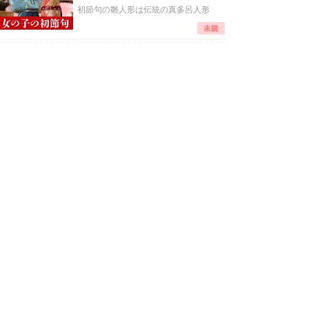
初節句の雛人形は伝統の真多呂人形