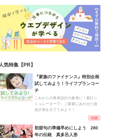
人気特集【PR】
『家族のファイナンス』特別企画
試してみよう！ライフプランコー
チ
これからの将来設計の参考に！家計シ
ミュレーターで、ご家庭にあわせた資
金計画を立ててみよう！
初節句の準備早めにしよう 280
年の伝統 真多呂人形