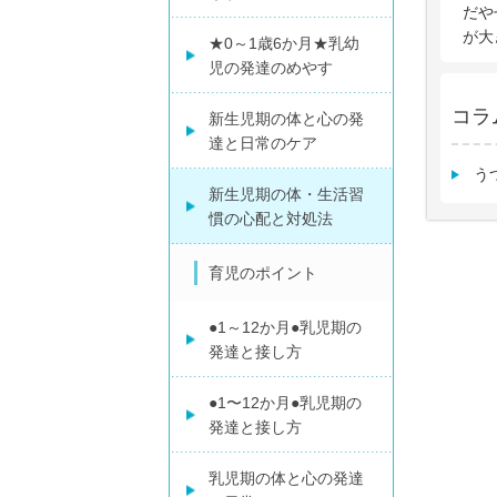
だや
が大
★0～1歳6か月★乳幼
児の発達のめやす
コラ
新生児期の体と心の発
達と日常のケア
う
新生児期の体・生活習
慣の心配と対処法
育児のポイント
●1～12か月●乳児期の
発達と接し方
●1〜12か月●乳児期の
発達と接し方
乳児期の体と心の発達