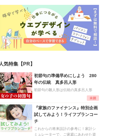
人気特集【PR】
初節句の準備早めにしよう 280
年の伝統 真多呂人形
初節句の雛人形は伝統の真多呂人形
『家族のファイナンス』特別企画
試してみよう！ライフプランコー
チ
これからの将来設計の参考に！家計シ
ミュレーターで、ご家庭にあわせた資