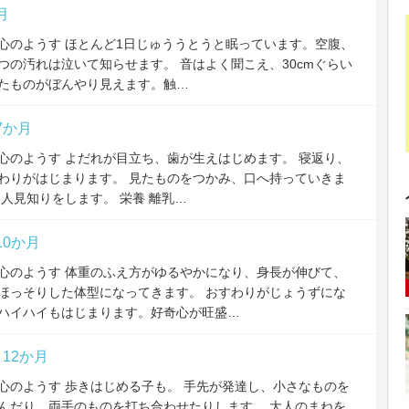
月
心のようす ほとんど1日じゅううとうと眠っています。空腹、
つの汚れは泣いて知らせます。 音はよく聞こえ、30cmぐらい
たものがぼんやり見えます。触…
7か月
心のようす よだれが目立ち、歯が生えはじめます。 寝返り、
わりがはじまります。 見たものをつかみ、口へ持っていきま
 人見知りをします。 栄養 離乳…
10か月
心のようす 体重のふえ方がゆるやかになり、身長が伸びて、
ほっそりした体型になってきます。 おすわりがじょうずにな
ハイハイもはじまります。好奇心が旺盛…
～12か月
心のようす 歩きはじめる子も。 手先が発達し、小さなものを
んだり、両手のものを打ち合わせたりします。 大人のまねを