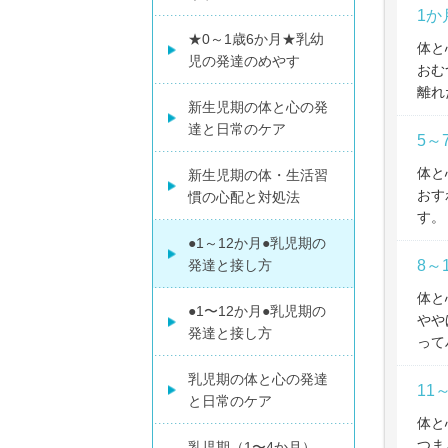
1か
★0～1歳6か月★乳幼
体と
児の発達のめやす
おむ
離れ
新生児期の体と心の発
達と日常のケア
5～
体と
新生児期の体・生活習
おす
慣の心配と対処法
す。
●1～12か月●乳児期の
発達と接し方
8～
体と
●1〜12か月●乳児期の
やや
発達と接し方
って
乳児期の体と心の発達
11
と日常のケア
体と
つま
乳児期（1〜4か月）