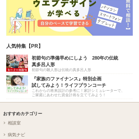
人気特集【PR】
初節句の準備早めにしよう 280年の伝統
真多呂人形
初節句の雛人形は伝統の真多呂人形
『家族のファイナンス』特別企画
試してみよう！ライフプランコーチ
これからの将来設計の参考に！家計シミュレーターで、
ご家庭にあわせた資金計画を立ててみよう！
おすすめカテゴリー
相談室
病気ナビ