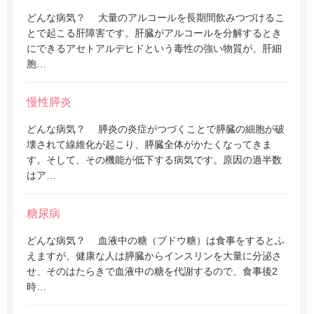
どんな病気？ 大量のアルコールを長期間飲みつづけるこ
とで起こる肝障害です。肝臓がアルコールを分解するとき
にできるアセトアルデヒドという毒性の強い物質が、肝細
胞…
慢性膵炎
どんな病気？ 膵炎の炎症がつづくことで膵臓の細胞が破
壊されて線維化が起こり、膵臓全体がかたくなってきま
す。そして、その機能が低下する病気です。原因の過半数
はア…
糖尿病
どんな病気？ 血液中の糖（ブドウ糖）は食事をするとふ
えますが、健康な人は膵臓からインスリンを大量に分泌さ
せ、そのはたらきで血液中の糖を代謝するので、食事後2
時…