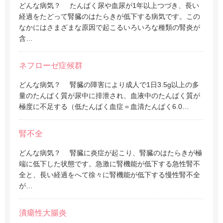
どんな病気？ たんぱく尿や血尿が1年以上つづき、長い
経過をたどって腎臓のはたらきが低下する病気です。この
なかにはさまざまな原因で起こるいろいろな種類の腎炎が
含…
ネフローゼ症候群
どんな病気？ 腎臓の障害により成人で1日3.5g以上の多
量のたんぱく質が尿中に排泄され、血液中のたんぱく質が
極度に不足する（低たんぱく血症＝血清たんぱく6.0…
腎不全
どんな病気？ 腎臓に炎症が起こり、腎臓のはたらきが極
端に低下した状態です。急激に腎機能が低下する急性腎不
全と、長い経過をへて徐々に腎機能が低下する慢性腎不全
が…
潰瘍性大腸炎