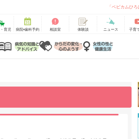
「ベビカムひろ
て・育児
病院•歯科予約
相談室
ニュース
子育
体験談