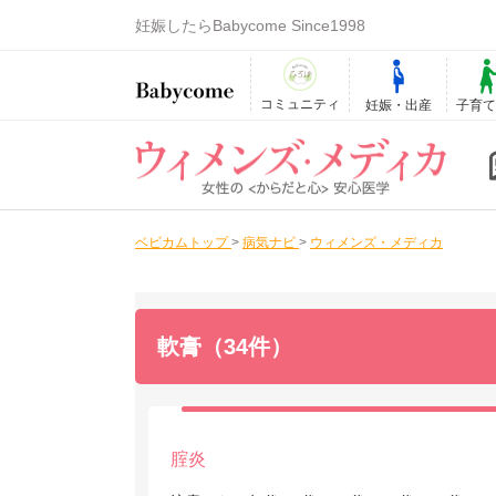
妊娠したらBabycome Since1998
コミュニティ
妊娠・出産
子育
ベビカムトップ
>
病気ナビ
>
ウィメンズ・メディカ
軟膏（34件）
腟炎