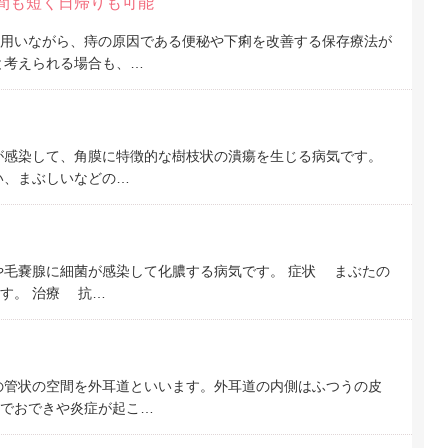
間も短く日帰りも可能
用いながら、痔の原因である便秘や下痢を改善する保存療法が
と考えられる場合も、…
が感染して、角膜に特徴的な樹枝状の潰瘍を生じる病気です。
い、まぶしいなどの…
毛嚢腺に細菌が感染して化膿する病気です。 症状 まぶたの
す。 治療 抗…
の管状の空間を外耳道といいます。外耳道の内側はふつうの皮
でおできや炎症が起こ…