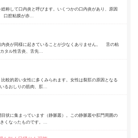
を総称して口内炎と呼びます。いくつかの口内炎があり、原因
状 口腔粘膜が赤…
口内炎が同様に起きていることが少なくありません。 舌の粘
カタル性舌炎、舌先…
。比較的若い女性に多くみられます。女性は裂肛の原因となる
いるおしりの筋肉、肛…
網目状に集まっています（静脈叢）。この静脈叢や肛門周囲の
きくなったものです。…