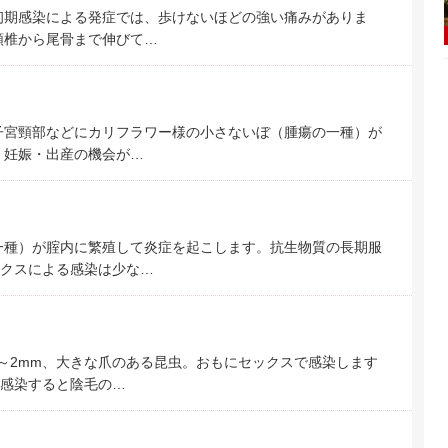
初期感染による発症では、歩けないほどの強い痛みがありま
頸椎から尾骨まで伸びて…
子宮頸部などにカリフラワー様の小さないぼ（腫瘍の一種）が
 妊娠・出産の機会が…
一種）が腟内に繁殖して炎症を起こします。抗生物質の長期服
クスによる感染は少な…
1～2mm、大きな爪のある昆虫。おもにセックスで感染します
感染すると陰毛の…