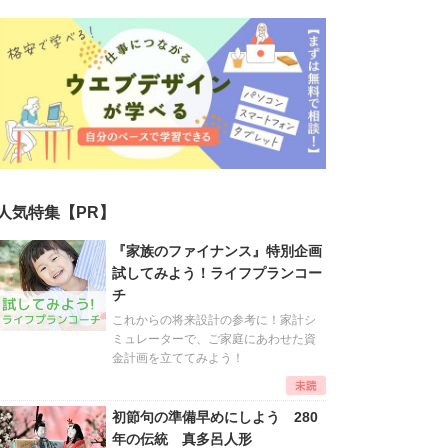
人気特集【PR】
『家族のファイナンス』特別企画
試してみよう！ライフプランコー
チ
これからの将来設計の参考に！家計シ
ミュレーターで、ご家庭にあわせた資
金計画を立ててみよう！
初節句の準備早めにしよう 280
年の伝統 真多呂人形