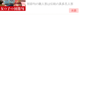
初節句の雛人形は伝統の真多呂人形