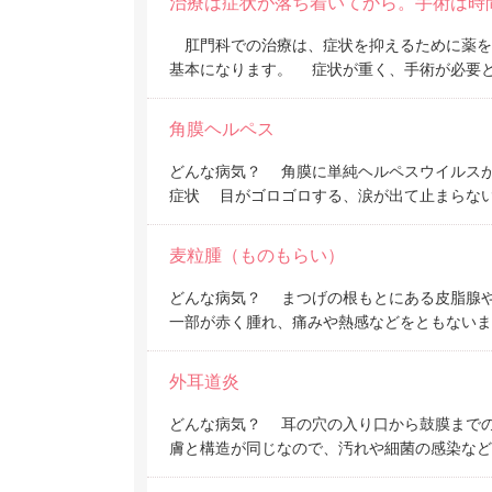
治療は症状が落ち着いてから。手術は時
肛門科での治療は、症状を抑えるために薬を
基本になります。 症状が重く、手術が必要
角膜ヘルペス
どんな病気？ 角膜に単純ヘルペスウイルス
症状 目がゴロゴロする、涙が出て止まらな
麦粒腫（ものもらい）
どんな病気？ まつげの根もとにある皮脂腺や
一部が赤く腫れ、痛みや熱感などをともないま
外耳道炎
どんな病気？ 耳の穴の入り口から鼓膜まで
膚と構造が同じなので、汚れや細菌の感染など