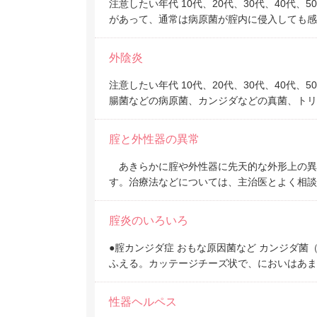
注意したい年代 10代、20代、30代、40代
があって、通常は病原菌が腟内に侵入しても感
外陰炎
注意したい年代 10代、20代、30代、40代、
腸菌などの病原菌、カンジダなどの真菌、トリ
腟と外性器の異常
あきらかに腟や外性器に先天的な外形上の異
す。治療法などについては、主治医とよく相
腟炎のいろいろ
●腟カンジダ症 おもな原因菌など カンジダ菌
ふえる。カッテージチーズ状で、においはあま
性器ヘルペス