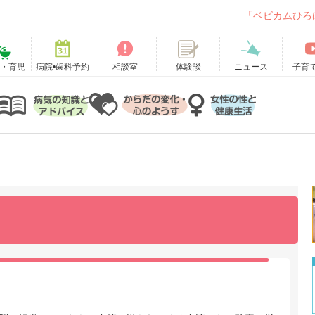
「ベビカムひろ
て・育児
病院•歯科予約
相談室
ニュース
子育
体験談