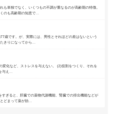
れも単独でなく、いくつもの不調が重なるのが高齢期の特徴。
くのも高齢期の知恵で…
77歳です。が、実際には、男性とそれほどの差はないという
たきりになってから…
境の変化など、ストレスを与えない。 (2)役割をつくり、それを
を与え…
歳をすぎると、肝臓での薬物代謝機能、腎臓での排出機能などが
とどまって薬が効…