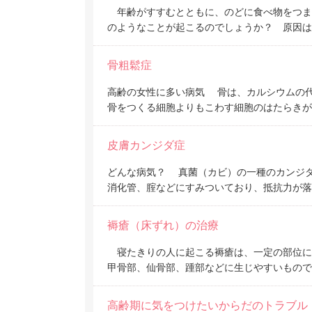
年齢がすすむとともに、のどに食べ物をつま
のようなことが起こるのでしょうか？ 原因は
骨粗鬆症
高齢の女性に多い病気 骨は、カルシウムの
骨をつくる細胞よりもこわす細胞のはたらきが
皮膚カンジダ症
どんな病気？ 真菌（カビ）の一種のカンジ
消化管、腟などにすみついており、抵抗力が落
褥瘡（床ずれ）の治療
寝たきりの人に起こる褥瘡は、一定の部位に
甲骨部、仙骨部、踵部などに生じやすいもので
高齢期に気をつけたいからだのトラブル