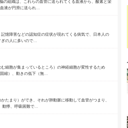
脳の組織は、これらの血管に送られてくる血液から、酸素と栄
血液が円滑に送られ…
、記憶障害などの認知症の症状が現れてくる病気で、日本人の
すぎの人に多いので…
含む細胞が集まっているところ）の神経細胞が変性するため
固縮）、動きの低下（無…
のかたまり）ができ、それが肺動脈に移動して血管がつまり、
、動悸、呼吸困難で…