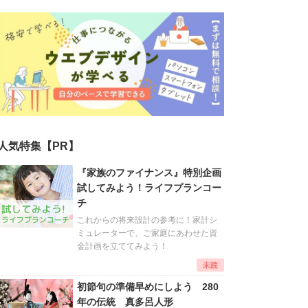
人気特集【PR】
『家族のファイナンス』特別企画
試してみよう！ライフプランコー
チ
これからの将来設計の参考に！家計シ
ミュレーターで、ご家庭にあわせた資
金計画を立ててみよう！
初節句の準備早めにしよう 280
年の伝統 真多呂人形