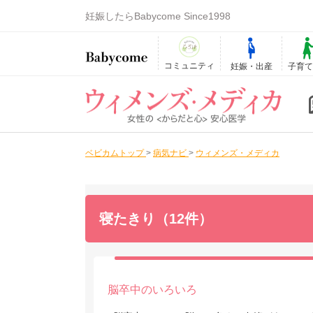
妊娠したらBabycome Since1998
コミュニティ
妊娠・出産
子育
ベビカムトップ
>
病気ナビ
>
ウィメンズ・メディカ
寝たきり（12件）
脳卒中のいろいろ