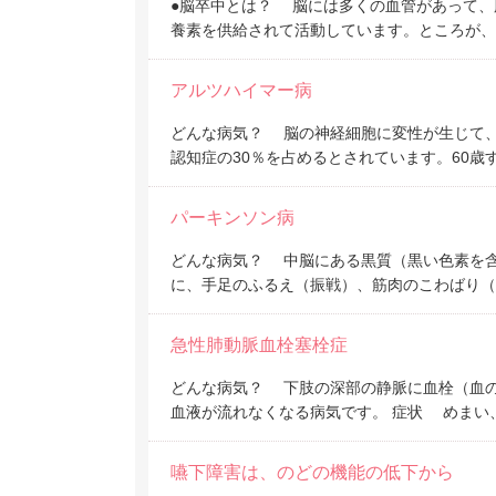
●脳卒中とは？ 脳には多くの血管があって、
養素を供給されて活動しています。ところが、
アルツハイマー病
どんな病気？ 脳の神経細胞に変性が生じて
認知症の30％を占めるとされています。60歳
パーキンソン病
どんな病気？ 中脳にある黒質（黒い色素を
に、手足のふるえ（振戦）、筋肉のこわばり（
急性肺動脈血栓塞栓症
どんな病気？ 下肢の深部の静脈に血栓（血
血液が流れなくなる病気です。 症状 めまい
嚥下障害は、のどの機能の低下から