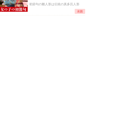
初節句の雛人形は伝統の真多呂人形