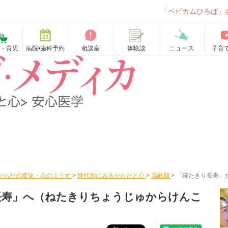
「ベビカムひろば」
て・育児
病院•歯科予約
相談室
ニュース
子育
体験談
からだの変化・心のようす
>
世代別にみるからだと心
>
高齢期
>
「寝たきり長寿」
長寿」へ
（ねたきりちょうじゅからけんこ