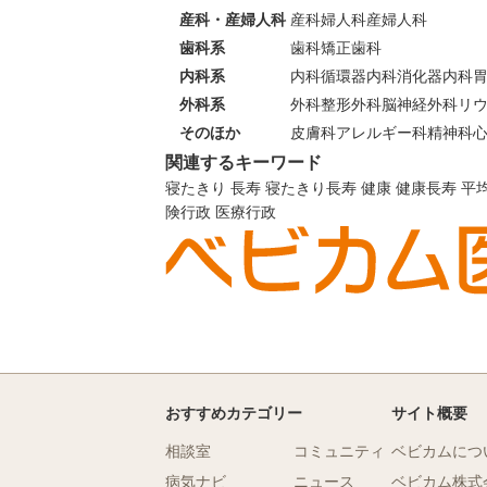
産科・産婦人科
産科
婦人科
産婦人科
歯科系
歯科
矯正歯科
内科系
内科
循環器内科
消化器内科
外科系
外科
整形外科
脳神経外科
リ
そのほか
皮膚科
アレルギー科
精神科
関連するキーワード
寝たきり
長寿
寝たきり長寿
健康
健康長寿
平
険行政
医療行政
おすすめカテゴリー
サイト概要
相談室
コミュニティ
ベビカムにつ
病気ナビ
ニュース
ベビカム株式