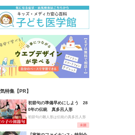
気特集【PR】
初節句の準備早めにしよう 28
0年の伝統 真多呂人形
初節句の雛人形は伝統の真多呂人形
『家族のファイナンス』特別企