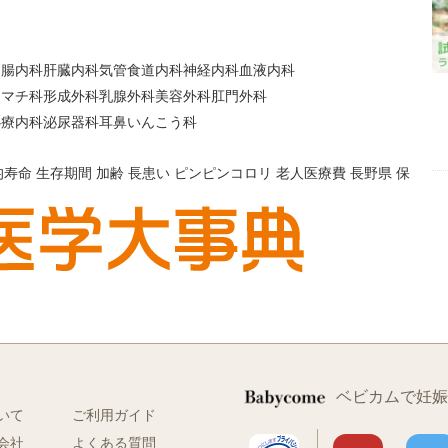
胃腸内科
肝臓内科
気管食道内科
神経内科
血液内科
ウマチ科
形成外科
乳腺外科
美容外科
肛門外科
心療内科
泌尿器科
耳鼻いんこう科
均寿命
生存期間
加齢
長患い
ピンピンコロリ
老人医療費
長野県
保
ベビカムで妊娠
いて
ご利用ガイド
会社
よくある質問