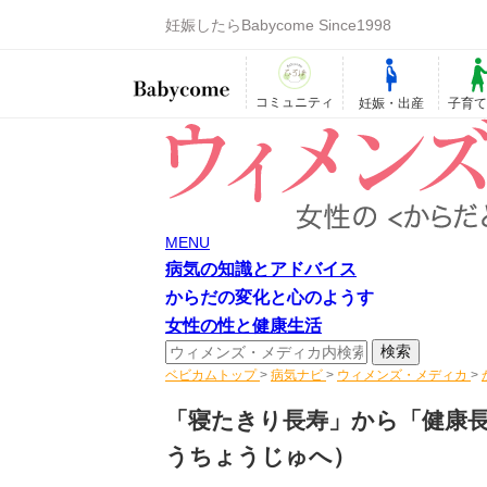
妊娠したらBabycome Since1998
コミュニティ
妊娠・出産
子育
MENU
病気の知識とアドバイス
からだの変化と心のようす
女性の性と健康生活
ベビカムトップ
>
病気ナビ
>
ウィメンズ・メディカ
>
「寝たきり長寿」から「健康
うちょうじゅへ）