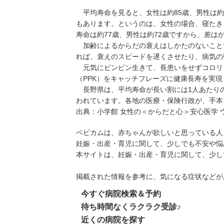
平均寿命を見ると、女性は約85歳、男性は約
もあります。というのは、女性の場合、寝たき
寿命は約77歳、男性は約72歳ですから、差は
加齢によるからだの衰えはしかたのないこと
れば、衰えのスピードを遅くさせたり、病気の
元気にピンピン生きて、長患いをせずコロリ
（PPK）をキャッチフレーズに健康長寿を実
長野県は、平均寿命が長い割には1人あたり
われています。各地の医療・保険行政が、手本
出典：
小学館 女性の＜からだと心＞安心医学 
ベビカムは、赤ちゃんが欲しいと思っている人
妊娠・出産・育児に関して、少しでも不安や悩
本サイトは、妊娠・出産・育児に関して、少し
掲載された情報を参考に、気になる症状などが
今すぐ病院検索＆予約
待ち時間なくラクラク受診♪
近くの病院を探す