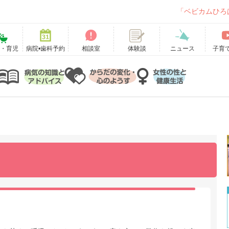
「ベビカムひろ
て・育児
病院•歯科予約
相談室
ニュース
子育
体験談