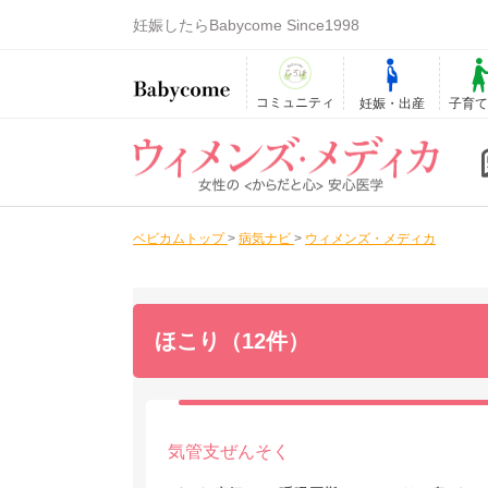
妊娠したらBabycome Since1998
コミュニティ
妊娠・出産
子育
ベビカムトップ
>
病気ナビ
>
ウィメンズ・メディカ
ほこり（12件）
気管支ぜんそく