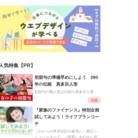
人気特集【PR】
初節句の準備早めにしよう 280
年の伝統 真多呂人形
初節句の雛人形は伝統の真多呂人形
『家族のファイナンス』特別企画
試してみよう！ライフプランコー
チ
これからの将来設計の参考に！家計シ
ミュレーターで、ご家庭にあわせた資