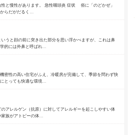
性と慢性があります。 急性咽頭炎 症状 俗に「のどかぜ」
からだがだるく…
というと顔の前に突き出た部分を思い浮かべますが、これは鼻
学的には外鼻と呼ばれ…
機密性の高い住宅がふえ、冷暖房が完備して、季節を問わず快
にとっても快適な環境…
どのアレルゲン（抗原）に対してアレルギーを起こしやすい体
や家族がアトピーの体…