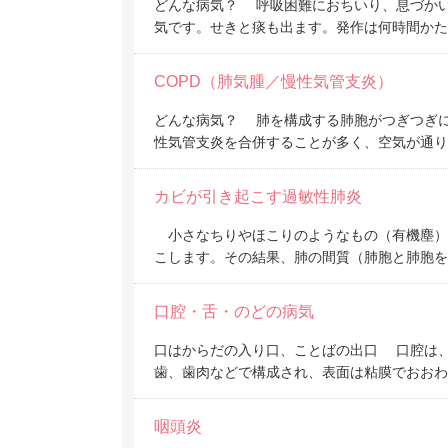
どんな病気？ 呼吸困難におちいり、息づか
気です。せきと痰も出ます。発作は何時間かた
COPD（肺気腫／慢性気管支炎）
どんな病気？ 肺を構成する肺胞がつぎつぎ
性気管支炎を合併することが多く、空気が通り
カビが引き起こす過敏性肺炎
小さなちりやほこりのようなもの（有機塵）
こします。その結果、肺の間質（肺胞と肺胞を
口腔・舌・のどの病気
口はからだの入り口、ことばの出口 口腔は
歯、歯肉などで構成され、表面は粘膜でおお
咽頭炎