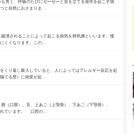
いも荒く、呼吸のたびにゼーゼーと音を立てる発作を起こす病
つと自然におさまりま…
に破壊されることによって起こる病気を肺気腫といいます。慢
にくくなります。この…
をくり返し吸入していると、人によってはアレルギー反応を起
隔てる壁）に病変が起…
、唇（口唇）、舌、上あご（上顎骨）、下あご（下顎骨）、
われています。 口腔の…