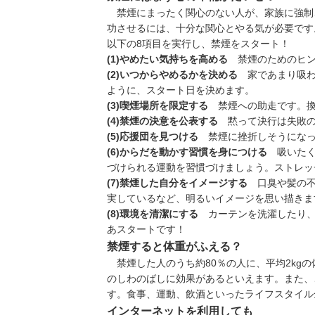
禁煙にまったく関心のない人が、家族に強制
功させるには、十分な関心とやる気が必要です
以下の8項目を実行し、禁煙をスタート！
(1)
やめたい気持ちを高める
禁煙のためのヒ
(2)
いつからやめるかを決める
家であまり吸わ
ように、スタート日を決めます。
(3)
喫煙場所を限定する
禁煙への助走です。換
(4)
禁煙の決意を公表する
黙って決行は失敗の
(5)
応援団を見つける
禁煙に挫折しそうになっ
(6)
からだを動かす習慣を身につける
吸いたく
づけられる運動を習慣づけましょう。ストレッ
(7)
禁煙した自分をイメージする
口臭
や髪の
実しているなど、明るいイメージを思い描きま
(8)
環境を清潔にする
カーテンを洗濯したり、
あスタートです！
禁煙すると体重がふえる？
禁煙した人のうち約80％の人に、平均2kg
のしわのばしに効果があるといえます。また、
す。食事、運動、飲酒といったライフスタイル
インターネットを利用しても