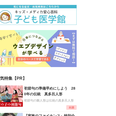
気特集【PR】
初節句の準備早めにしよう 28
0年の伝統 真多呂人形
初節句の雛人形は伝統の真多呂人形
『家族のファイナンス』特別企