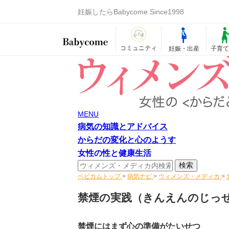
妊娠したらBabycome Since1998
コミュニティ
妊娠・出産
子育
MENU
病気の知識とアドバイス
からだの変化と心のようす
女性の性と健康生活
ベビカムトップ
>
病気ナビ
>
ウィメンズ・メディカ
>
禁煙の実践
（きんえんのじっ
禁煙にはまず心の準備がたいせつ