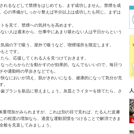
されるなどして禁煙をはじめても、まず成功しません。禁煙を成
。心の準備がしっかり整えば半分以上は成功したも同じ。まずは
ント
を見て、禁煙への気持ちを高めます。
ない人は週末から、仕事中にあまり吸わない人は平日からという
気扇の下で吸う、屋外で吸うなど、喫煙場所を限定します。
もとです。
たら、応援してくれる人を見つけておきます。
なったらからだを動かすのが効果的。なんでもいいので、毎日つ
チや通勤時の早歩きなどでも。
不快なにおいが消え、肌がきれいになる、健康的になって気分が充
す。
人
歯ブラシを新品に替えましょう。灰皿とライターを捨てたら、さ
の体重増加がみられますが、これは別の目で見れば、たるんだ皮膚
この程度の増加なら、適度な運動習慣をつけることで解消できま
全般を見直してみましょう。