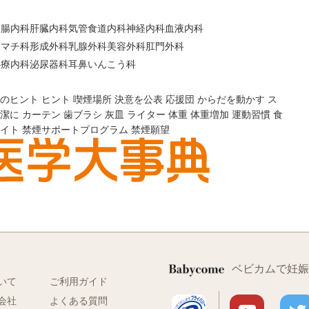
胃腸内科
肝臓内科
気管食道内科
神経内科
血液内科
ウマチ科
形成外科
乳腺外科
美容外科
肛門外科
心療内科
泌尿器科
耳鼻いんこう科
のヒント
ヒント
喫煙場所
決意を公表
応援団
からだを動かす
ス
潔に
カーテン
歯ブラシ
灰皿
ライター
体重
体重増加
運動習慣
食
イト
禁煙サポートプログラム
禁煙願望
ベビカムで妊娠
いて
ご利用ガイド
会社
よくある質問