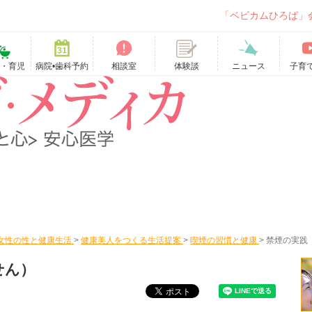
「ベビカムひろば」
て・育児
病院•歯科予約
相談室
ニュース
子育
体験談
女性の性と健康生活
>
健康美人をつくる生活提案
>
喫煙の習慣と健康
>
禁煙の実践
せん）