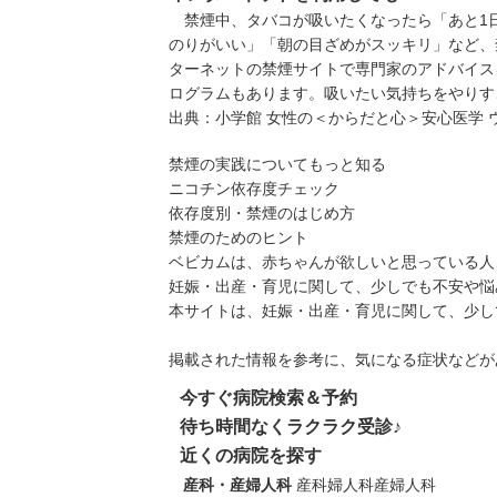
禁煙中、タバコが吸いたくなったら「あと1
のりがいい」「朝の目ざめがスッキリ」など、
ターネットの禁煙サイトで専門家のアドバイスを
ログラムもあります。吸いたい気持ちをやりす
出典：
小学館 女性の＜からだと心＞安心医学 
禁煙の実践についてもっと知る
ニコチン依存度チェック
依存度別・禁煙のはじめ方
禁煙のためのヒント
ベビカムは、赤ちゃんが欲しいと思っている人
妊娠・出産・育児に関して、少しでも不安や悩
本サイトは、妊娠・出産・育児に関して、少し
掲載された情報を参考に、気になる症状などが
今すぐ病院検索＆予約
待ち時間なくラクラク受診♪
近くの病院を探す
産科・産婦人科
産科
婦人科
産婦人科