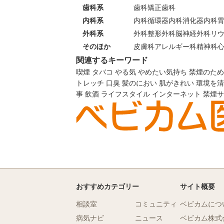
歯科系
歯科
矯正歯科
内科系
内科
循環器内科
消化器内科
外科系
外科
整形外科
脳神経外科
リ
そのほか
皮膚科
アレルギー科
精神科
関連するキーワード
喫煙
タバコ
やる気
やめたい気持ち
禁煙のため
トレッチ
口臭
髪のにおい
肌がきれい
環境を清
事
飲酒
ライフスタイル
インターネット
禁煙サ
おすすめカテゴリー
サイト概要
相談室
コミュニティ
ベビカムにつ
病気ナビ
ニュース
ベビカム株式