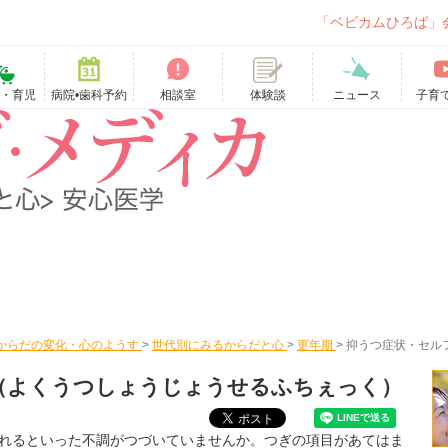
「ベビカムひろば」
て・育児
病院•歯科予約
相談室
ニュース
子育
体験談
からだの変化・心のようす
>
世代別にみるからだと心
>
更年期
>
抑うつ症状・セル
（よくうつしょうじょうせるふちぇっく）
れるといった不調がつづいていませんか。つぎの項目があてはま