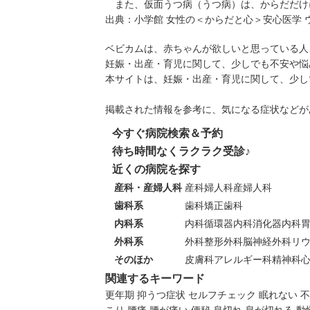
また、仮面うつ病（
うつ病
）は、からだだけ
出典：
小学館 女性の＜からだと心＞安心医学 
ベビカムは、赤ちゃんが欲しいと思っている人
妊娠・出産・育児に関して、少しでも不安や悩
本サイトは、妊娠・出産・育児に関して、少し
掲載された情報を参考に、気になる症状などが
今すぐ病院検索＆予約
待ち時間なくラクラク受診♪
近くの病院を探す
産科・産婦人科
産科
婦人科
産婦人科
歯科系
歯科
矯正歯科
内科系
内科
循環器内科
消化器内科
外科系
外科
整形外科
脳神経外科
リ
そのほか
皮膚科
アレルギー科
精神科
関連するキーワード
更年期
抑うつ症状
セルフチェック
眠れない
不