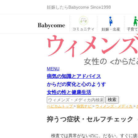
妊娠したらBabycome Since1998
コミュニティ
妊娠・出産
子育
MENU
病気の知識とアドバイス
からだの変化と心のようす
女性の性と健康生活
ベビカムトップ
>
病気ナビ
>
ウィメンズ・メディカ
>
抑うつ症状・セルフチェック
検査では異常がないのに、だるい、すぐに疲