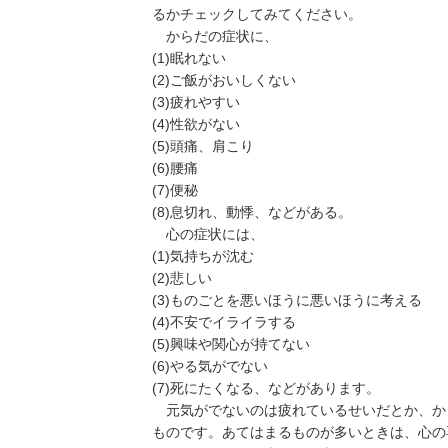
るかチェックしてみてください。
からだの症状に、
(1)
眠れない
(2)
ご飯がおいしくない
(3)
疲れやすい
(4)
性欲がない
(5)
頭痛、
肩こり
(6)
腰痛
(7)
便秘
(8)
息切れ、動悸、などがある。
心の症状には、
(1)
気持ちが沈む
(2)
悲しい
(3)
ものごとを悪いほうに悪いほうに考える
(4)
不安でイライラする
(5)
興味や関心が持てない
(6)
やる気がでない
(7)
死にたくなる、などがあります。
元気がでないのは疲れているせいだとか、か
ものです。あてはまるものが多いときは、心の