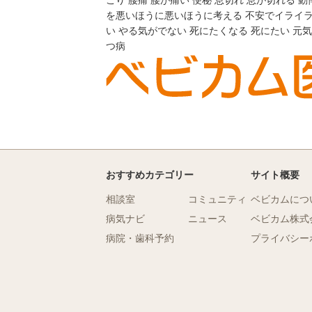
こり
腰痛
腰が痛い
便秘
息切れ
息が切れる
動
を悪いほうに悪いほうに考える
不安でイライ
い
やる気がでない
死にたくなる
死にたい
元気
つ病
おすすめカテゴリー
サイト概要
相談室
コミュニティ
ベビカムにつ
病気ナビ
ニュース
ベビカム株式
病院・歯科予約
プライバシー