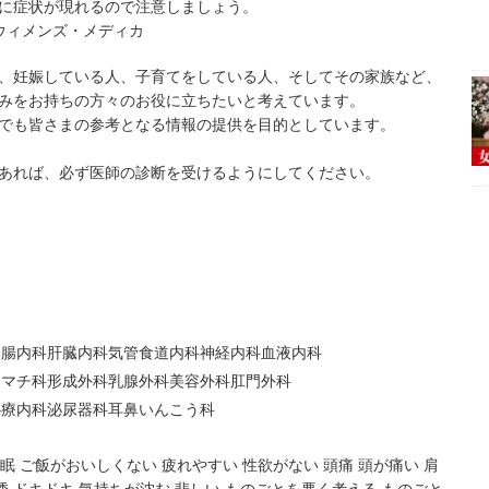
に症状が現れるので注意しましょう。
ウィメンズ・メディカ
、妊娠している人、子育てをしている人、そしてその家族など、
みをお持ちの方々のお役に立ちたいと考えています。
でも皆さまの参考となる情報の提供を目的としています。
あれば、必ず医師の診断を受けるようにしてください。
胃腸内科
肝臓内科
気管食道内科
神経内科
血液内科
ウマチ科
形成外科
乳腺外科
美容外科
肛門外科
心療内科
泌尿器科
耳鼻いんこう科
眠
ご飯がおいしくない
疲れやすい
性欲がない
頭痛
頭が痛い
肩