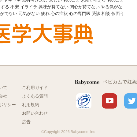
悸
ドキドキ
気持ちが沈む
悲しい
ものごとを悪く考える
ものごと
ラする
不安
イライラ
興味が持てない
関心が持てない
やる気がな
がでない
元気がない
疲れ
心の症状
心の専門医
受診
相談
仮面う
ベビカムで妊娠
いて
ご利用ガイド
会社
よくある質問
ポリシー
利用規約
お問い合わせ
広告
©Copyright 2026 Babycome, Inc.