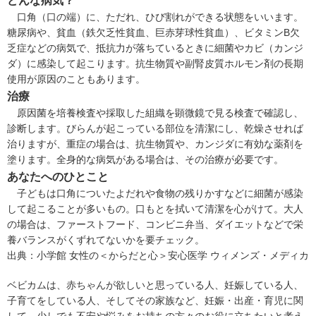
口角（口の端）に、ただれ、ひび割れができる状態をいいます。
糖尿病
や、
貧血
（鉄欠乏性貧血、
巨赤芽球性貧血
）、ビタミンB欠
乏症などの病気で、抵抗力が落ちているときに細菌やカビ（カンジ
ダ）に感染して起こります。抗生物質や副腎皮質ホルモン剤の長期
使用が原因のこともあります。
治療
原因菌を培養検査や採取した組織を顕微鏡で見る検査で確認し、
診断します。びらんが起こっている部位を清潔にし、乾燥させれば
治りますが、重症の場合は、抗生物質や、カンジダに有効な薬剤を
塗ります。全身的な病気がある場合は、その治療が必要です。
あなたへのひとこと
子どもは口角についたよだれや食物の残りかすなどに細菌が感染
して起こることが多いもの。口もとを拭いて清潔を心がけて。大人
の場合は、ファーストフード、コンビニ弁当、ダイエットなどで栄
養バランスがくずれてないかを要チェック。
出典：
小学館 女性の＜からだと心＞安心医学 ウィメンズ・メディカ
ベビカムは、赤ちゃんが欲しいと思っている人、妊娠している人、
子育てをしている人、そしてその家族など、妊娠・出産・育児に関
して、少しでも不安や悩みをお持ちの方々のお役に立ちたいと考え