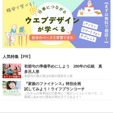
人気特集【PR】
初節句の準備早めにしよう 280年の伝統 真
多呂人形
初節句の雛人形は伝統の真多呂人形
『家族のファイナンス』特別企画
試してみよう！ライフプランコーチ
これからの将来設計の参考に！家計シミュレーターで、ご
家庭にあわせた資金計画を立ててみよう！