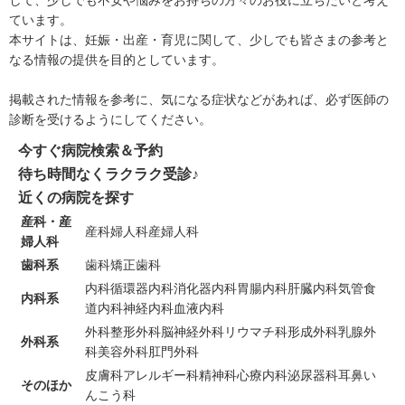
ています。
本サイトは、妊娠・出産・育児に関して、少しでも皆さまの参考と
なる情報の提供を目的としています。
掲載された情報を参考に、気になる症状などがあれば、必ず医師の
診断を受けるようにしてください。
今すぐ病院検索＆予約
待ち時間なくラクラク受診♪
近くの病院を探す
産科・産
産科
婦人科
産婦人科
婦人科
歯科系
歯科
矯正歯科
内科
循環器内科
消化器内科
胃腸内科
肝臓内科
気管食
内科系
道内科
神経内科
血液内科
外科
整形外科
脳神経外科
リウマチ科
形成外科
乳腺外
外科系
科
美容外科
肛門外科
皮膚科
アレルギー科
精神科
心療内科
泌尿器科
耳鼻い
そのほか
んこう科