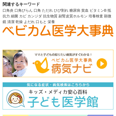
関連するキーワード
口角炎
口角びらん
口角
ただれ
ひび割れ
糖尿病
貧血
ビタミンB
抵
抗力
細菌
カビ
カンジダ
抗生物質
副腎皮質ホルモン
培養検査
顕微
鏡
清潔
乾燥
よだれ
口もと
栄養