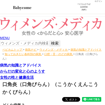
ログイン
ベビカムひろば
会員登録
（無料）
MENU
ベビカムトップ
>
病気ナビ
>
ウィメンズ・メディカ
>
病気の知識とアドバイス
>
知っておきたい各科別の病気
>
口腔・舌・のどの病気
>
口角炎（口角びら
ん）
病気の知識とアドバイス
からだの変化と心のようす
女性の性と健康生活
口角炎（口角びらん）
（こうかくえんこう
かくびらん）
どんな病気？