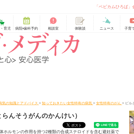
「ベビカムひろば」
て・育児
病院•歯科予約
相談室
ニュース
子育
体験談
病気の知識とアドバイス
>
知っておきたい女性特有の病気
>
女性特有のがん
>
ピル
とらんそうがんのかんけい）
体ホルモンの作用を持つ2種類の合成ステロイドを含む避妊薬で