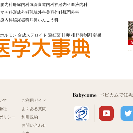
胃腸内科
肝臓内科
気管食道内科
神経内科
血液内科
ウマチ科
形成外科
乳腺外科
美容外科
肛門外科
心療内科
泌尿器科
耳鼻いんこう科
ホルモン
合成ステロイド
避妊薬
排卵
排卵抑制剤
卵巣
ベビカムで妊娠
いて
ご利用ガイド
会社
よくある質問
ポリシー
利用規約
お問い合わせ