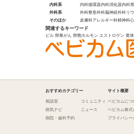
内科系
内科
循環器内科
消化器内科
外科系
外科
整形外科
脳神経外科
リ
そのほか
皮膚科
アレルギー科
精神科
関連するキーワード
ピル
卵巣がん
卵胞ホルモン
エストロゲン
黄体
おすすめカテゴリー
サイト概要
相談室
コミュニティ
ベビカムにつ
病気ナビ
ニュース
ベビカム株式
病院・歯科予約
プライバシー