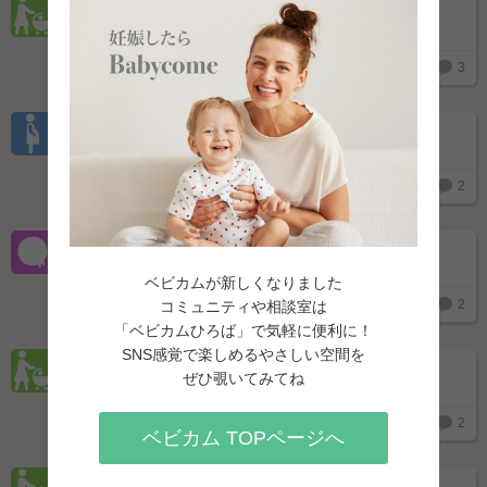
Q.
生後1ヶ月ですが離婚に応じるべきですか？
2023.01.17
0
3
妊娠後期（5～9ヶ月）
Q.
出産後の里帰りについて、実家への不安
2023.01.06
0
2
妊娠後期（5～9ヶ月）
Q.
妊娠初期の仕事、体調などの不安
ベビカムが新しくなりました
2023.01.11
0
2
コミュニティや相談室は
「ベビカムひろば」で気軽に便利に！
子育て期（生後0～4ヶ月）
SNS感覚で楽しめるやさしい空間を
ぜひ覗いてみてね
Q.
実母の言動にイラつき娘に八つ当たりをしてしまう
2023.01.10
0
2
ベビカム TOPページへ
子育て期（生後3歳～）