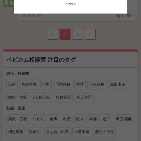
close
Q.
主人が子供（女のコ）の名前の語尾
2023.01.06
0
2
1
2
3
4
ベビカム相談室 注目のタグ
妊活・妊娠前
流産
基礎体温
排卵
予防接種
生理
不妊治療
高齢出産
病気・症状
2人目不妊
妊娠希望
帝王切開
妊娠・出産
病気・症状
つわり
食事
出産
破水
陣痛
逆子
帝王切開
切迫早産
里帰り
立ち会い出産
出産準備
胎児の成長