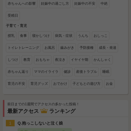
赤ちゃんへの影響
妊娠中の過ごし方
妊娠中の不安
中絶
受精日
子育て・育児
授乳
食事
寝かしつけ
病気・症状
うんち
おしっこ
トイレトレーニング
お風呂
歯みがき
予防接種
成長・発達
しつけ
教育
おもちゃ
夜泣き
イヤイヤ期
かんしゃく
赤ちゃん返り
ママのイライラ
健診
産後トラブル
睡眠
育児の不安
育児グッズ
おでかけ
子どもとの遊び方
お金
前日までの1週間でアクセスの多かった投稿！
最新アクセス
ランキング
1
Q.抱っこしないと泣く娘