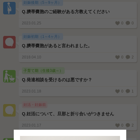
妊娠後期（5～9ヶ月）
Q.
臍帯嚢胞のご経験がある方教えてください
2023.01.25
0
0
妊娠初期（1～4ヶ月）
Q.
臍帯嚢胞があると言われました。
2018.04.10
0
2
子育て期（生後3歳～）
Q.
発達相談を受けるのは悪ですか？
2023.01.18
0
1
妊活・妊娠前
Q.
妊活について、旦那と折り合いがつきません
2023.01.17
0
2
子育て期（生後0～4ヶ月）