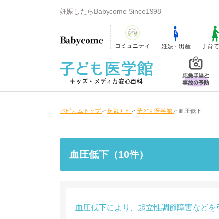
妊娠したらBabycome Since1998
コミュニティ
妊娠・出産
子育
ベビカムトップ
>
病気ナビ
>
子ども医学館
>
血圧低下
血圧低下（10件）
血圧低下により、起立性調節障害などを