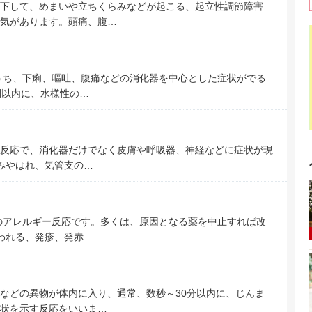
下して、めまいや立ちくらみなどが起こる、起立性調節障害
気があります。頭痛、腹…
）
うち、下痢、嘔吐、腹痛などの消化器を中心とした症状がでる
間以内に、水様性の…
反応で、消化器だけでなく皮膚や呼吸器、神経などに症状が現
くみやはれ、気管支の…
のアレルギー反応です。多くは、原因となる薬を中止すれば改
いわれる、発疹、発赤…
などの異物が体内に入り、通常、数秒～30分以内に、じんま
状を示す反応をいいま…