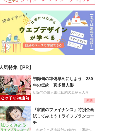
人気特集【PR】
初節句の準備早めにしよう 280
年の伝統 真多呂人形
初節句の雛人形は伝統の真多呂人形
『家族のファイナンス』特別企画
試してみよう！ライフプランコー
チ
これからの将来設計の参考に！家計シ