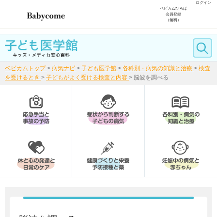
ログイン
ベビカムひろば
会員登録
（無料）
ベビカムトップ
>
病気ナビ
>
子ども医学館
>
各科別・病気の知識と治療
>
検査
を受けるとき
>
子どもがよく受ける検査と内容
>
脳波を調べる