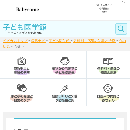
ログイン
ベビカムひろば
会員登録
（無料）
ベビカムトップ
>
病気ナビ
>
子ども医学館
>
各科別・病気の知識と治療
>
心の
病気
>
心身症