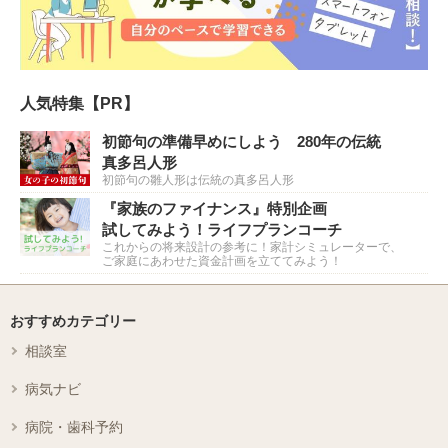
人気特集【PR】
初節句の準備早めにしよう 280年の伝統
真多呂人形
初節句の雛人形は伝統の真多呂人形
『家族のファイナンス』特別企画
試してみよう！ライフプランコーチ
これからの将来設計の参考に！家計シミュレーターで、
ご家庭にあわせた資金計画を立ててみよう！
おすすめカテゴリー
相談室
病気ナビ
病院・歯科予約