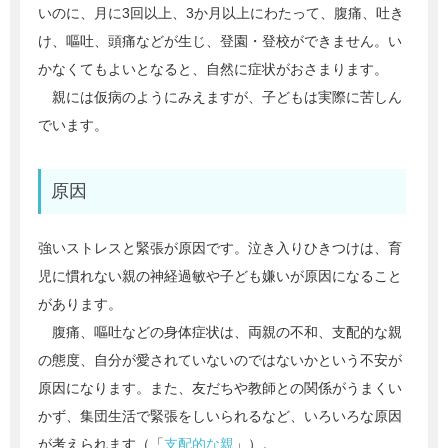
いのに、月に3回以上、3か月以上にわたって、腹痛、吐き
け、嘔吐、頭痛などが生じ、登園・登校ができません。い
かなくてもよいとなると、自然に症状がおさまります。
親には仮病のようにみえますが、子どもは実際に苦しん
でいます。
原因
強いストレスと緊張が原因です。泣き入りひきつけは、育
児に慣れない親の神経過敏や子ども嫌いが原因になること
があります。
腹痛、嘔吐などの身体症状は、両親の不和、支配的な親
の態度、自分が愛されていないのではないかという不安が
原因になります。また、友だちや教師との関係がうまくい
かず、集団生活で緊張をしいられるなど、いろいろな原因
が考えられます（「
支配的な親
」）。