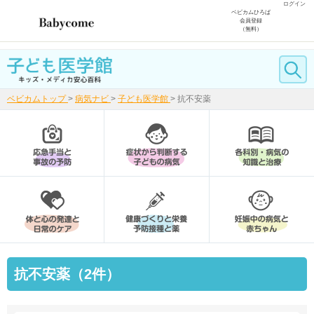
ログイン
ベビカムひろば
会員登録
（無料）
ベビカムトップ
>
病気ナビ
>
子ども医学館
>
抗不安薬
抗不安薬（2件）