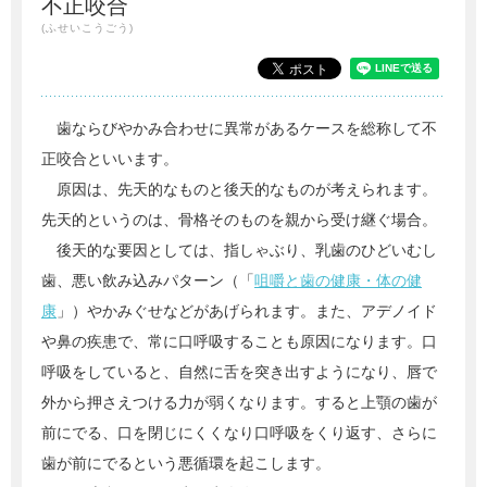
不正咬合
(ふせいこうごう)
歯ならびやかみ合わせに異常があるケースを総称して不
正咬合といいます。
原因は、先天的なものと後天的なものが考えられます。
先天的というのは、骨格そのものを親から受け継ぐ場合。
後天的な要因としては、指しゃぶり、乳歯のひどいむし
歯、悪い飲み込みパターン（「
咀嚼と歯の健康・体の健
康
」）やかみぐせなどがあげられます。また、アデノイド
や鼻の疾患で、常に口呼吸することも原因になります。口
呼吸をしていると、自然に舌を突き出すようになり、唇で
外から押さえつける力が弱くなります。すると上顎の歯が
前にでる、口を閉じにくくなり口呼吸をくり返す、さらに
歯が前にでるという悪循環を起こします。