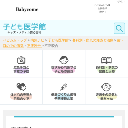
ログイン
ベビカムひろば
会員登録
（無料）
ベビカムトップ
>
病気ナビ
>
子ども医学館
>
各科別・病気の知識と治療
>
歯・
口の中の病気
>
不正咬合
>
不正咬合