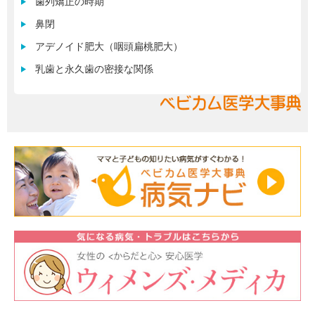
歯列矯正の時期
鼻閉
アデノイド肥大（咽頭扁桃肥大）
乳歯と永久歯の密接な関係