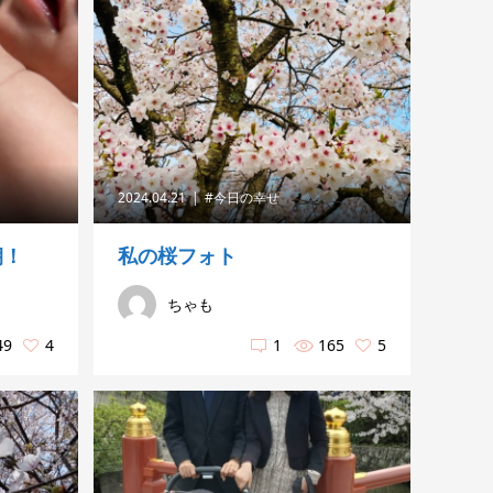
2024.04.21
#今日の幸せ
朝！
私の桜フォト
ちゃも
49
4
1
165
5