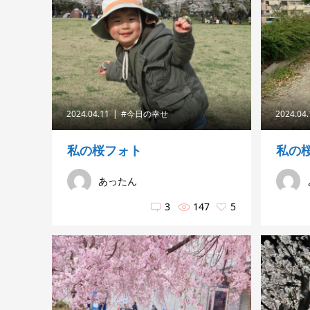
2024.04.11
#今日の幸せ
2024.04
私の桜フォト
私の
あったん
3
147
5