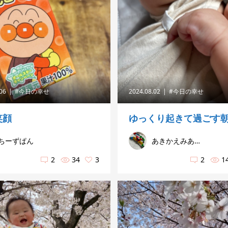
.06
#今日の幸せ
2024.08.02
#今日の幸せ
笑顔
ゆっくり起きて過ごす
ちーずぱん
あきかえみあママ
2
34
3
2
1