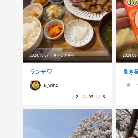
2024.10.07
#今日の幸せ
2024.08
ランチ♡
良き
B_wind
2
53
3