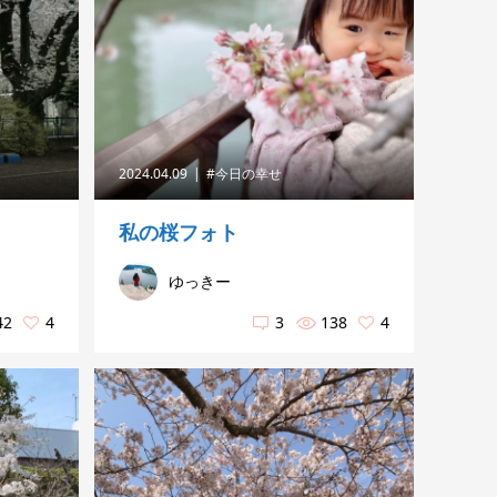
2024.04.09
#今日の幸せ
私の桜フォト
ゆっきー
42
4
3
138
4