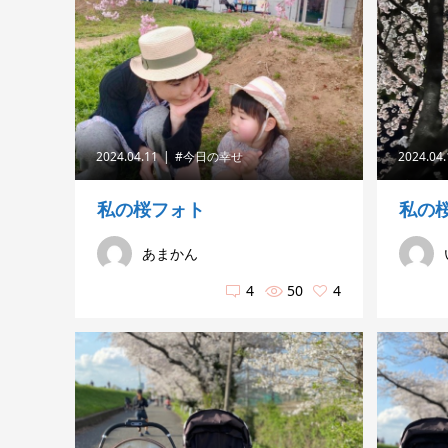
2024.04.11
#今日の幸せ
2024.04
私の桜フォト
私の
あまかん
4
50
4