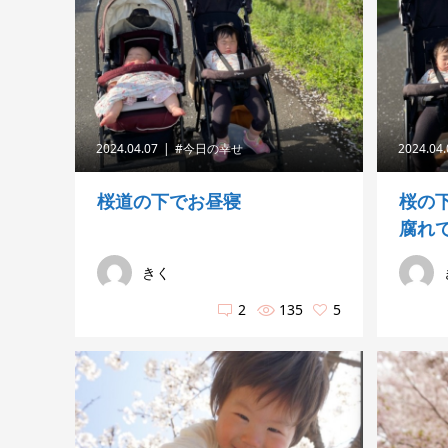
2024.04.07
#今日の幸せ
2024.04
桜道の下でお昼寝
桜の
腐れ
きく
2
135
5