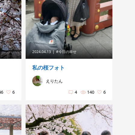
2024.04.13
#今日の幸せ
私の桜フォト
えりたん
46
6
4
140
6