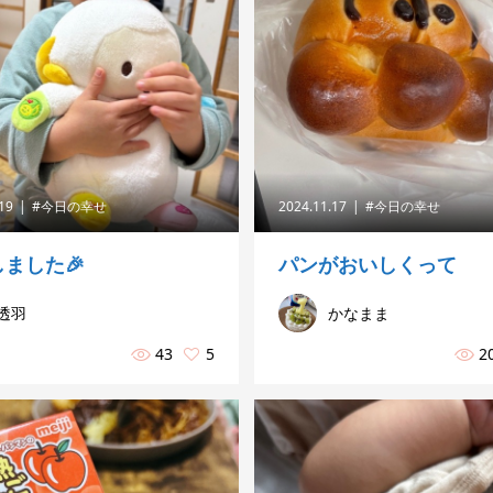
.19
#今日の幸せ
2024.11.17
#今日の幸せ
ました🎉
パンがおいしくって
透羽
かなまま
43
5
2