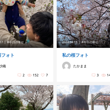
.17
#今日の幸せ
2024.04.15
#今日の幸せ
桜フォト
私の桜フォト
沙織
たかまま
2
152
7
3
1