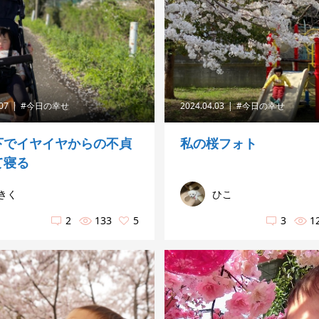
.07
#今日の幸せ
2024.04.03
#今日の幸せ
下でイヤイヤからの不貞
私の桜フォト
て寝る
きく
ひこ
2
133
5
3
1