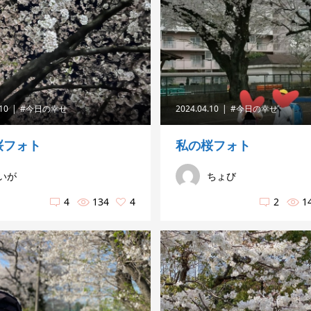
.10
#今日の幸せ
2024.04.10
#今日の幸せ
桜フォト
私の桜フォト
いが
ちょび
4
134
4
2
1