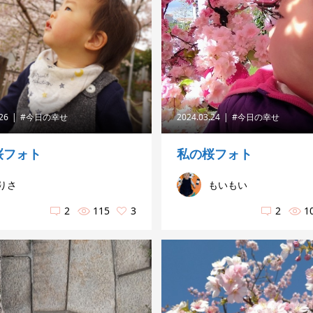
.26
#今日の幸せ
2024.03.24
#今日の幸せ
桜フォト
私の桜フォト
りさ
もいもい
2
115
3
2
1