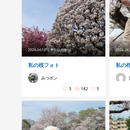
2024.04.18
#今日の幸せ
2024.04
私の桜フォト
私の
みつポン
5
182
5