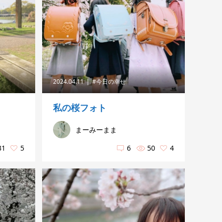
2024.04.11
#今日の幸せ
私の桜フォト
まーみーまま
31
5
6
50
4