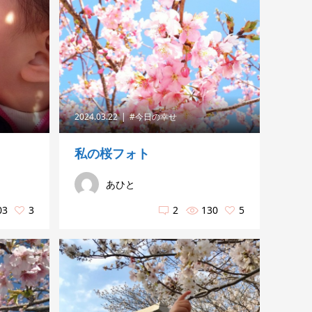
2024.03.22
#今日の幸せ
私の桜フォト
あひと
03
3
2
130
5