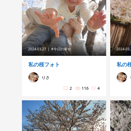
2024.03.27
#今日の幸せ
2024.03
私の桜フォト
私の
りさ
2
116
4