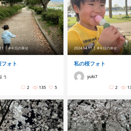
.11
#今日の幸せ
2024.04.11
#今日の幸せ
桜フォト
私の桜フォト
よう
yuki7
2
135
5
2
1