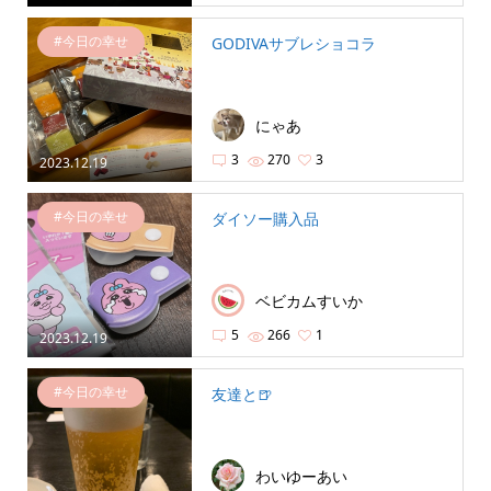
#今日の幸せ
GODIVAサブレショコラ
にゃあ
3
270
3
2023.12.19
#今日の幸せ
ダイソー購入品
ベビカムすいか
5
266
1
2023.12.19
#今日の幸せ
友達と🍺
わいゆーあい