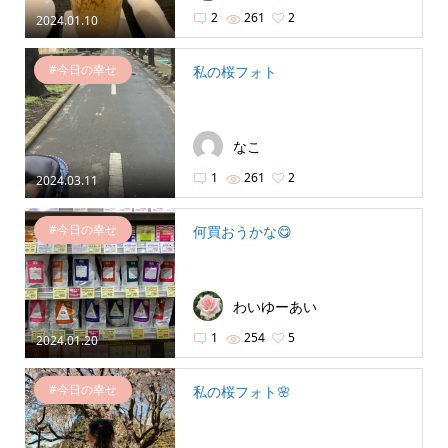
2
261
2
2024.01.10
#今日の幸せ
私の桜フォト
なこ
1
261
2
2024.03.11
#今日の幸せ
何買おうかな😋
わいゆーあい
1
254
5
2024.01.20
#今日の幸せ
私の桜フォト🌸