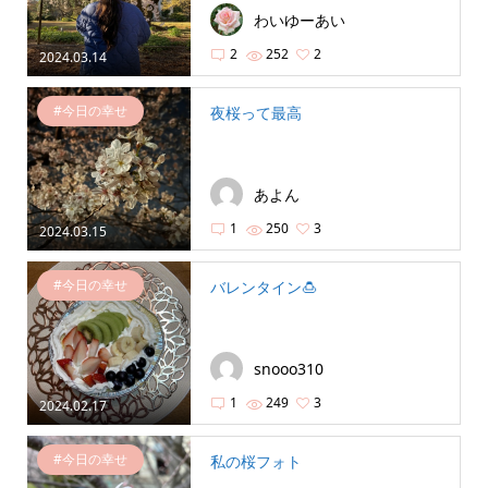
わいゆーあい
2
252
2
2024.03.14
#今日の幸せ
夜桜って最高
あよん
1
250
3
2024.03.15
#今日の幸せ
バレンタイン🍮
snooo310
1
249
3
2024.02.17
#今日の幸せ
私の桜フォト