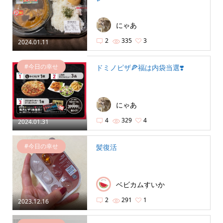
にゃあ
2
335
3
2024.01.11
#今日の幸せ
ドミノピザ🍕福は内袋当選❣️
にゃあ
4
329
4
2024.01.31
#今日の幸せ
髪復活
ベビカムすいか
2
291
1
2023.12.16