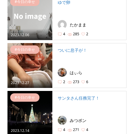
#今日の幸せ
ゆで卵
たかまま
4
285
2
2023.12.06
#今日の幸せ
ついに息子が！
はぃら
2
273
6
2023.12.27
#今日の幸せ
サンタさん任務完了！
みつポン
4
271
4
2023.12.14