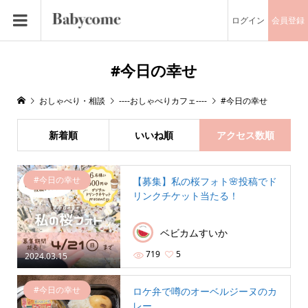
ログイン
会員登録
#今日の幸せ
おしゃべり・相談
----おしゃべりカフェ----
#今日の幸せ
新着順
いいね順
アクセス数順
#今日の幸せ
【募集】私の桜フォト🌸投稿でド
リンクチケット当たる！
ベビカムすいか
719
5
2024.03.15
#今日の幸せ
ロケ弁で噂のオーベルジーヌのカ
レー