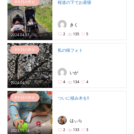
#今日の幸せ
桜道の下でお昼寝
きく
2
135
5
2024.04.07
#今日の幸せ
私の桜フォト
いが
4
134
4
2024.04.10
#今日の幸せ
ついに積み木を‼️
はぃら
2
133
3
2023.11.18