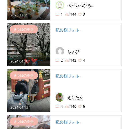
ベビカムひろば運営局
1
144
3
2023.11.15
#今日の幸せ
私の桜フォト
ちょび
2
142
4
2024.04.10
#今日の幸せ
私の桜フォト
えりたん
4
140
6
2024.04.13
#今日の幸せ
私の桜フォト