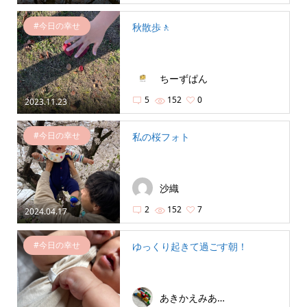
#今日の幸せ
秋散歩🚶
ちーずぱん
5
152
0
2023.11.23
#今日の幸せ
私の桜フォト
沙織
2
152
7
2024.04.17
#今日の幸せ
ゆっくり起きて過ごす朝！
あきかえみあママ