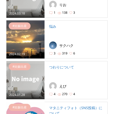
りお
1
138
3
2024.03.18
#妊娠出産
悩み
サクハク
3
319
6
2024.02.19
#妊娠出産
つわりについて
えび
4
270
4
2024.01.28
#妊娠出産
マタニティフォト（SNS投稿）に
ついて