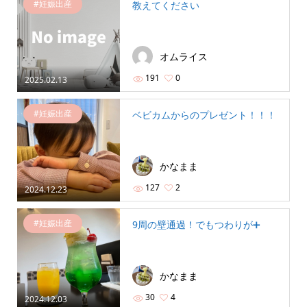
#妊娠出産
教えてください
オムライス
191
0
2025.02.13
#妊娠出産
ベビカムからのプレゼント！！！
かなまま
127
2
2024.12.23
#妊娠出産
9周の壁通過！でもつわりが➕
かなまま
30
4
2024.12.03