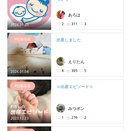
あろは
2
311
3
2024.01.25
#妊娠出産
出産しました
えりたん
8
395
5
2024.01.04
#妊娠出産
☆出産エピソード☆
みつポン
1
276
2
2023.12.23