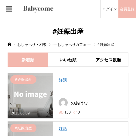
ログイン
会員登録
#妊娠出産
おしゃべり・相談
----おしゃべりカフェ----
#妊娠出産
新着順
いいね順
アクセス数順
#妊娠出産
妊活
のあはな
130
0
2025.08.09
#妊娠出産
妊活