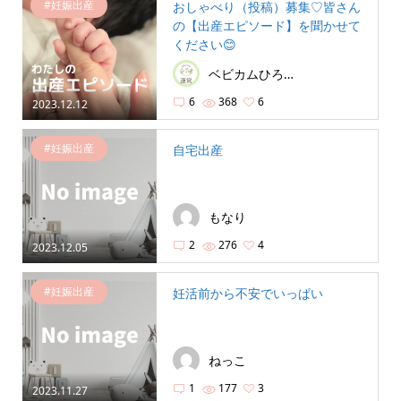
#妊娠出産
おしゃべり（投稿）募集♡皆さん
の【出産エピソード】を聞かせて
ください😊
ベビカムひろば運営局
6
368
6
2023.12.12
#妊娠出産
自宅出産
もなり
2
276
4
2023.12.05
#妊娠出産
妊活前から不安でいっぱい
ねっこ
1
177
3
2023.11.27