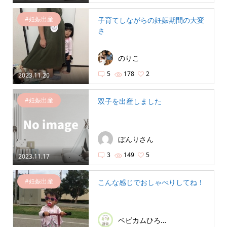
#妊娠出産
子育てしながらの妊娠期間の大変
さ
のりこ
5
178
2
2023.11.20
#妊娠出産
双子を出産しました
ぼんりさん
3
149
5
2023.11.17
#妊娠出産
こんな感じでおしゃべりしてね！
ベビカムひろば運営局