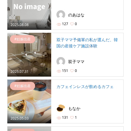
のあはな
127
0
2025.08.08
#妊娠出産
双子ママ予備軍の私が選んだ、韓
国の産後ケア施設体験
双子ママ
151
0
2025.07.31
#妊娠出産
カフェインレスが飲めるカフェ
もなか
131
1
2025.05.03