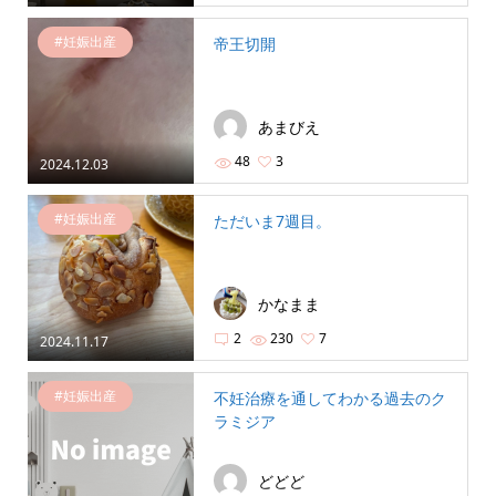
#妊娠出産
帝王切開
あまびえ
48
3
2024.12.03
#妊娠出産
ただいま7週目。
かなまま
2
230
7
2024.11.17
#妊娠出産
不妊治療を通してわかる過去のク
ラミジア
どどど