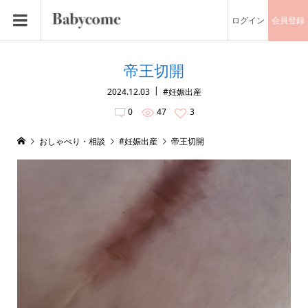
ログイン
会員登録
帝王切開
2024.12.03
#妊娠出産
0
47
3
おしゃべり・相談
#妊娠出産
帝王切開