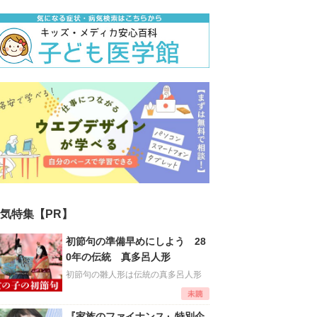
気特集【PR】
初節句の準備早めにしよう 28
0年の伝統 真多呂人形
初節句の雛人形は伝統の真多呂人形
『家族のファイナンス』特別企