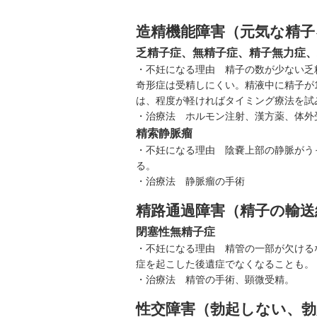
造精機能障害（元気な精
乏精子症、無精子症、精子無力症、
・不妊になる理由 精子の数が少ない乏
奇形症は受精しにくい。精液中に精子が
は、程度が軽ければタイミング療法を試
・治療法 ホルモン注射、漢方薬、体外
精索静脈瘤
・不妊になる理由 陰嚢上部の静脈がう
る。
・治療法 静脈瘤の手術
精路通過障害（精子の輸送
閉塞性無精子症
・不妊になる理由 精管の一部が欠ける
症を起こした後遺症でなくなることも。
・治療法 精管の手術、顕微受精。
性交障害（勃起しない、