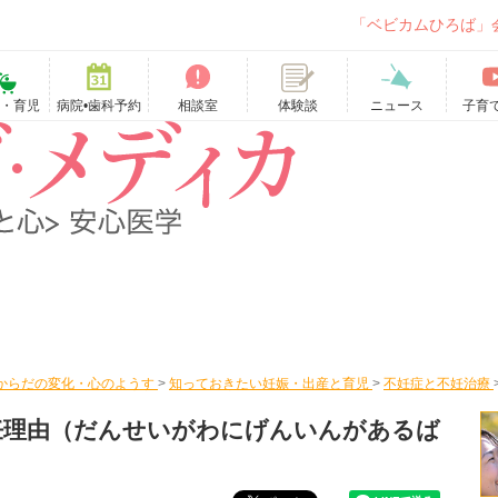
「ベビカムひろば」
て・育児
病院•歯科予約
相談室
ニュース
子育
体験談
からだの変化・心のようす
>
知っておきたい妊娠・出産と育児
>
不妊症と不妊治療
妊理由
（だんせいがわにげんいんがあるば