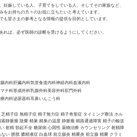
、妊娠している人、子育てをしている人、そしてその家族など、
みをお持ちの方々のお役に立ちたいと考えています。
でも皆さまの参考となる情報の提供を目的としています。
あれば、必ず医師の診断を受けるようにしてください。
胃腸内科
肝臓内科
気管食道内科
神経内科
血液内科
ウマチ科
形成外科
乳腺外科
美容外科
肛門外科
心療内科
泌尿器科
耳鼻いんこう科
乏精子症
無精子症
精子無力症
精子奇形症
タイミング療法
ホル
精索静脈瘤
陰嚢
精巣
精巣の温度
静脈瘤
精路通過障害
精子の輸送
い
射精
勃起不全
糖尿病
心因性
薬物治療
カウンセリング
射精障
れない
膀胱
膿精液症
白血球
前立腺炎
精嚢炎
前立腺
精嚢
クラミ