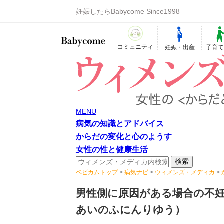
妊娠したらBabycome Since1998
コミュニティ
妊娠・出産
子育
MENU
病気の知識とアドバイス
からだの変化と心のようす
女性の性と健康生活
ベビカムトップ
>
病気ナビ
>
ウィメンズ・メディカ
>
男性側に原因がある場合の不
あいのふにんりゆう）