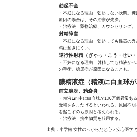
勃起不全
・不妊になる理由 勃起しない状態。糖
原因の場合は、その治療が先決。
・治療法 薬物治療、カウンセリング。
射精障害
・不妊になる理由 勃起しても性器の異
精は起きにくい。
逆行性射精（ぎゃっ・こう・せい・
・不妊になる理由 射精しても精液がペ
の手術、糖尿病が原因になることも。
膿精液症（精液に白血球
前立腺炎、精嚢炎
・精液1
ml
中に白血球が100万個異常あ
受精をさまたげるといわれる。原因不明
を起こすのも原因と考えられる。
・治療法 抗生物質を服用する。
出典：
小学館 女性の＜からだと心＞安心医学 