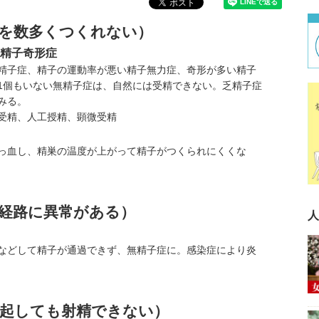
子を数多くつくれない）
精子奇形症
精子症、精子の運動率が悪い精子無力症、奇形が多い精子
1個もいない無精子症は、自然には受精できない。乏精子症
みる。
受精、人工授精、顕微受精
っ血し、精巣の温度が上がって精子がつくられにくくな
経路に異常がある）
人
などして精子が通過できず、無精子症に。感染症により炎
勃起しても射精できない）