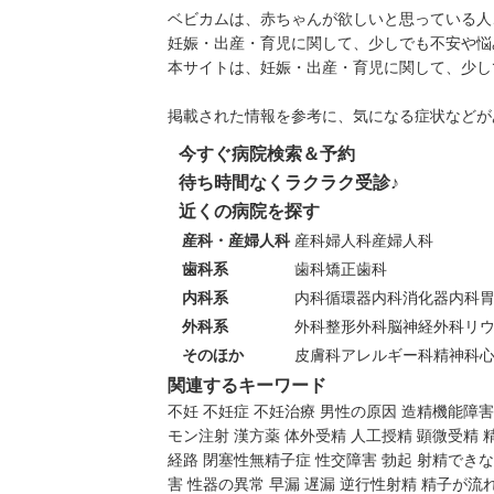
ベビカムは、赤ちゃんが欲しいと思っている人
妊娠・出産・育児に関して、少しでも不安や悩
本サイトは、妊娠・出産・育児に関して、少し
掲載された情報を参考に、気になる症状などが
今すぐ病院検索＆予約
待ち時間なくラクラク受診♪
近くの病院を探す
産科・産婦人科
産科
婦人科
産婦人科
歯科系
歯科
矯正歯科
内科系
内科
循環器内科
消化器内科
外科系
外科
整形外科
脳神経外科
リ
そのほか
皮膚科
アレルギー科
精神科
関連するキーワード
不妊
不妊症
不妊治療
男性の原因
造精機能障害
モン注射
漢方薬
体外受精
人工授精
顕微受精
経路
閉塞性無精子症
性交障害
勃起
射精できな
害
性器の異常
早漏
遅漏
逆行性射精
精子が流