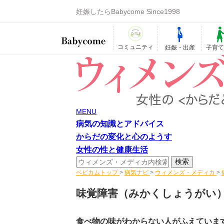
妊娠したらBabycome Since1998
コミュニティ
妊娠・出産
子育
MENU
病気の知識とアドバイス
からだの変化と心のようす
女性の性と健康生活
ベビカムトップ
>
病気ナビ
>
ウィメンズ・メディカ
>
味覚障害
（みかくしょうがい
食べ物の味がわからない人がふえていま