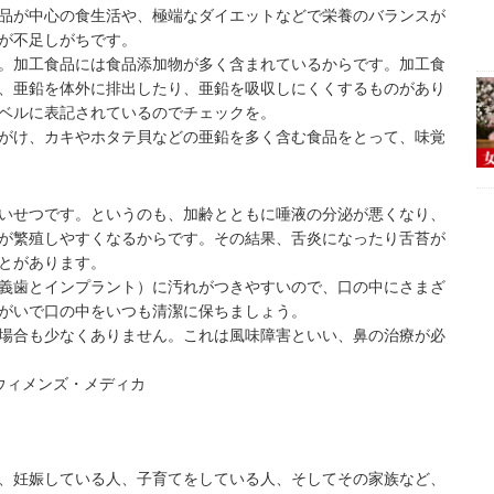
品が中心の食生活や、極端なダイエットなどで栄養のバランスが
が不足しがちです。
。加工食品には食品添加物が多く含まれているからです。加工食
、亜鉛を体外に排出したり、亜鉛を吸収しにくくするものがあり
ベルに表記されているのでチェックを。
がけ、カキやホタテ貝などの亜鉛を多く含む食品をとって、味覚
いせつです。というのも、加齢とともに唾液の分泌が悪くなり、
が繁殖しやすくなるからです。その結果、
舌炎
になったり
舌苔
が
とがあります。
義歯とインプラント
）に汚れがつきやすいので、口の中にさまざ
がいで口の中をいつも清潔に保ちましょう。
場合も少なくありません。これは風味障害といい、鼻の治療が必
ウィメンズ・メディカ
、妊娠している人、子育てをしている人、そしてその家族など、