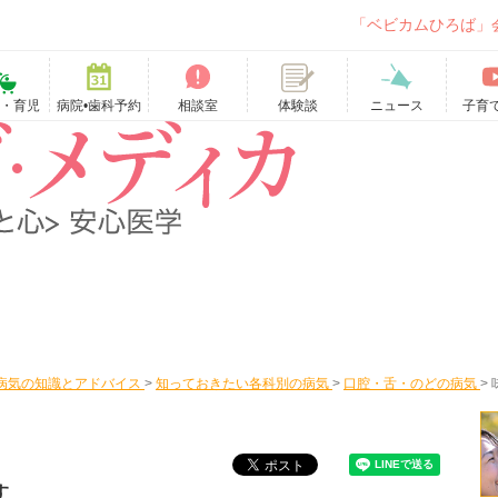
「ベビカムひろば」
て・育児
病院•歯科予約
相談室
ニュース
子育
体験談
病気の知識とアドバイス
>
知っておきたい各科別の病気
>
口腔・舌・のどの病気
>
）
す