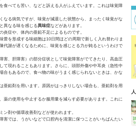
を食べても苦い、などと訴える人がふえています。これは味覚障
くなる病気ですが、味覚が減退した状態から、まったく味覚がな
と異なる味を感じる
異味症
などがあります。
の炎症や、体内の亜鉛不足によるものです。
蕾を形成する味細胞は10日間ほどの周期で新しく入れ替わりま
陳代謝が遅くなるために、味覚を感じとる力が鈍るというわけで
障害、肝障害）の部分症状として味覚障害がでてきたり、高血圧
して現れることもあります。さらに、頭部外傷や中耳炎（
急性中
場合もあるので、食べ物の味がうまく感じられないときは、かな
は亜鉛剤を用います。原因がはっきりしない場合も、亜鉛剤を用
人
、薬の使用を中止するか服用量を減らす必要があります。これに
ミン剤や循環改善剤などが使われます。
障害では、うがいなどで口腔内を清潔に保つことがいちばんたい