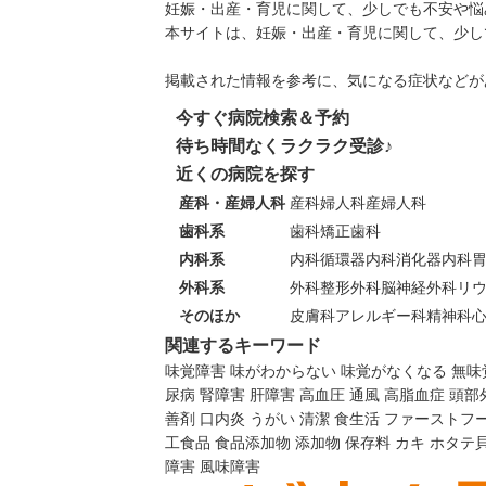
妊娠・出産・育児に関して、少しでも不安や悩
本サイトは、妊娠・出産・育児に関して、少し
掲載された情報を参考に、気になる症状などが
今すぐ病院検索＆予約
待ち時間なくラクラク受診♪
近くの病院を探す
産科・産婦人科
産科
婦人科
産婦人科
歯科系
歯科
矯正歯科
内科系
内科
循環器内科
消化器内科
外科系
外科
整形外科
脳神経外科
リ
そのほか
皮膚科
アレルギー科
精神科
関連するキーワード
味覚障害
味がわからない
味覚がなくなる
無味
尿病
腎障害
肝障害
高血圧
通風
高脂血症
頭部
善剤
口内炎
うがい
清潔
食生活
ファーストフ
工食品
食品添加物
添加物
保存料
カキ
ホタテ
障害
風味障害