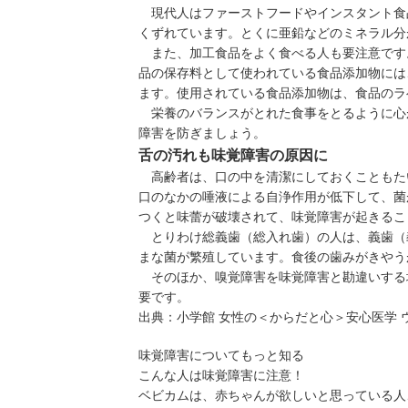
現代人はファーストフードやインスタント食
くずれています。とくに亜鉛などのミネラル分
また、加工食品をよく食べる人も要注意です
品の保存料として使われている食品添加物には
ます。使用されている食品添加物は、食品のラ
栄養のバランスがとれた食事をとるように心
障害を防ぎましょう。
舌の汚れも味覚障害の原因に
高齢者は、口の中を清潔にしておくこともた
口のなかの唾液による自浄作用が低下して、菌
つくと味蕾が破壊されて、味覚障害が起きるこ
とりわけ総義歯（総入れ歯）の人は、義歯（
まな菌が繁殖しています。食後の歯みがきやう
そのほか、
嗅覚障害
を味覚障害と勘違いする
要です。
出典：
小学館 女性の＜からだと心＞安心医学 
味覚障害についてもっと知る
こんな人は味覚障害に注意！
ベビカムは、赤ちゃんが欲しいと思っている人