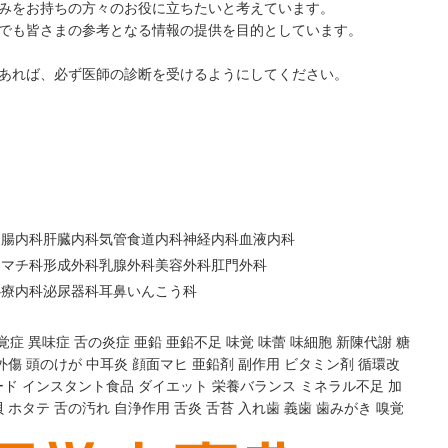
みをお持ちの方々のお役に立ちたいと考えています。
でも皆さまの参考となる情報の提供を目的としています。
あれば、必ず医師の診断を受けるようにしてください。
胃腸内科
肝臓内科
気管食道内科
神経内科
血液内科
ウマチ科
形成外科
乳腺外科
美容外科
肛門外科
心療内科
泌尿器科
耳鼻いんこう科
覚症
異味症
舌の炎症
亜鉛
亜鉛不足
味覚
味蕾
味細胞
新陳代謝
糖
外傷
頭のけが
中耳炎
顔面マヒ
亜鉛剤
副作用
ビタミン剤
循環改
ード
インスタント食品
ダイエット
栄養バランス
ミネラル不足
加
貝
ホタテ
舌の汚れ
自浄作用
舌炎
舌苔
入れ歯
義歯
歯みがき
嗅覚