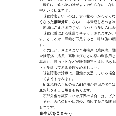
最近は、食べ物の味がよくわからない、なに
害という病気です。
味覚障害というのは、食べ物の味がわからな
くなった
無味覚症
、さらに、本来感じるべき味
原因はさまざまですが、もっとも多いのは舌
味覚は舌にある味蕾でキャッチされますが、味
す。ところが、亜鉛が不足すると、味細胞の新
す。
そのほか、さまざまな全身疾患（糖尿病、腎
や
糖尿病
、痛風、
高脂血症
などの薬の副作用と
耳炎
）、顔面マヒなどが味覚障害の原因である
らず受診して原因を確かめましょう。
味覚障害の治療は、亜鉛が欠乏している場合
いてようすをみます。
病気治療のための薬の副作用が原因の場合は
亜鉛剤を加える場合もあります。
頭部外傷や顔面マヒが原因の場合には、ビタ
また、舌の炎症や
口内炎
が原因で起こる味覚
せつです。
食生活を見直そう