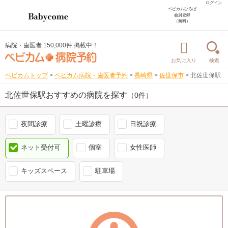
ログイン
ベビカムひろば
会員登録
（無料）
病院・歯医者 150,000件 掲載中！
お気に入り
検索
ベビカムトップ
>
ベビカム病院・歯医者予約
>
長崎県
>
佐世保市
>
北佐世保駅
北佐世保駅おすすめの病院を探す
（0件）
夜間診療
土曜診療
日祝診療
ネット受付可
個室
女性医師
キッズスペース
駐車場