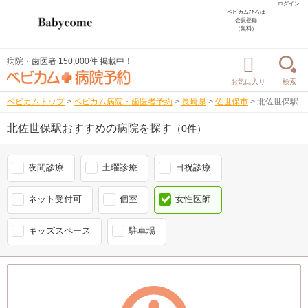
ログイン
ベビカムひろば
会員登録
（無料）
病院・歯医者 150,000件 掲載中！
お気に入り
検索
ベビカムトップ
>
ベビカム病院・歯医者予約
>
長崎県
>
佐世保市
>
北佐世保駅
北佐世保駅おすすめの病院を探す
（0件）
夜間診療
土曜診療
日祝診療
ネット受付可
個室
女性医師
キッズスペース
駐車場