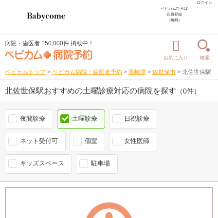
ログイン
ベビカムひろば
会員登録
（無料）
病院・歯医者 150,000件 掲載中！
お気に入り
検索
ベビカムトップ
>
ベビカム病院・歯医者予約
>
長崎県
>
佐世保市
>
北佐世保駅
北佐世保駅おすすめの土曜診療対応の病院を探す
（0件）
夜間診療
土曜診療
日祝診療
ネット受付可
個室
女性医師
キッズスペース
駐車場