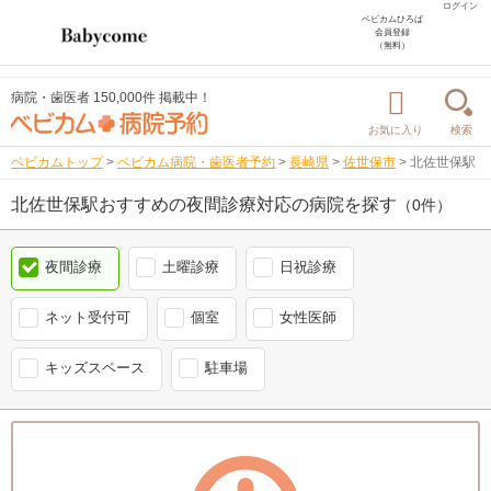
ログイン
ベビカムひろば
会員登録
（無料）
病院・歯医者 150,000件 掲載中！
お気に入り
検索
ベビカムトップ
>
ベビカム病院・歯医者予約
>
長崎県
>
佐世保市
>
北佐世保駅
北佐世保駅おすすめの夜間診療対応の病院を探す
（0件）
夜間診療
土曜診療
日祝診療
ネット受付可
個室
女性医師
キッズスペース
駐車場