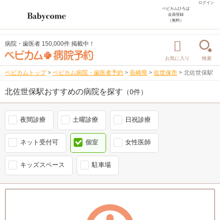
ログイン
ベビカムひろば
会員登録
（無料）
病院・歯医者 150,000件 掲載中！
お気に入り
検索
ベビカムトップ
>
ベビカム病院・歯医者予約
>
長崎県
>
佐世保市
>
北佐世保駅
北佐世保駅おすすめの病院を探す
（0件）
夜間診療
土曜診療
日祝診療
ネット受付可
個室
女性医師
キッズスペース
駐車場