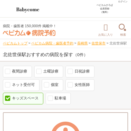
ログイン
ベビカムひろば
会員登録
（無料）
病院・歯医者 150,000件 掲載中！
お気に入り
検索
ベビカムトップ
>
ベビカム病院・歯医者予約
>
長崎県
>
佐世保市
>
北佐世保駅
北佐世保駅おすすめの病院を探す
（0件）
夜間診療
土曜診療
日祝診療
ネット受付可
個室
女性医師
キッズスペース
駐車場