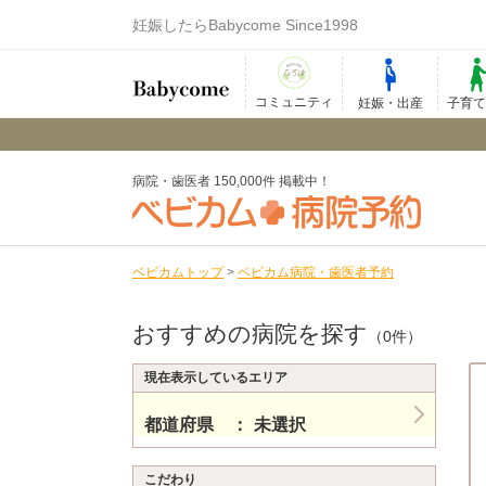
妊娠したらBabycome Since1998
コミュニティ
妊娠・出産
子育
病院・歯医者 150,000件 掲載中！
ベビカムトップ
>
ベビカム病院・歯医者予約
おすすめの病院を探す
（0件）
現在表示しているエリア
都道府県
未選択
こだわり