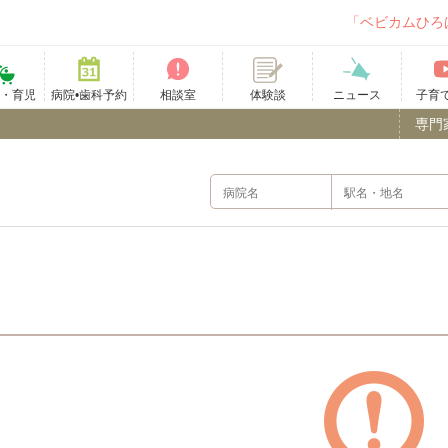
「ベビカムひろ
て・育児
病院•歯科予約
相談室
ニュース
子育
体験談
専門