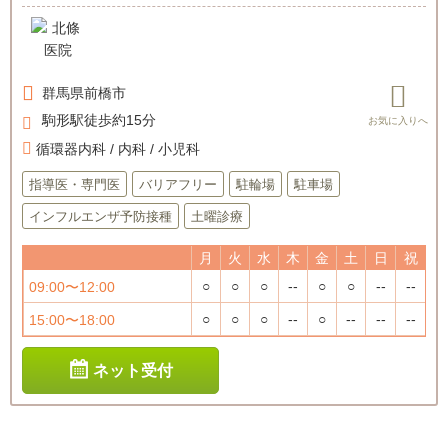
群馬県
前橋市
駒形駅徒歩約15分
循環器内科 / 内科 / 小児科
指導医・専門医
バリアフリー
駐輪場
駐車場
インフルエンザ予防接種
土曜診療
月
火
水
木
金
土
日
祝
○
○
○
--
○
○
--
--
09:00〜12:00
○
○
○
--
○
--
--
--
15:00〜18:00
ネット受付