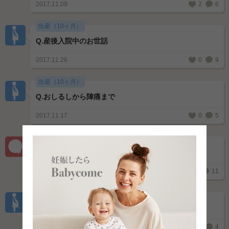
2017.11.09
2
6
出産（10ヶ月）
Q.
産後入院中のお世話
2017.11.26
0
9
出産（10ヶ月）
Q.
おしるしから陣痛まで
2017.11.17
0
5
出産（10ヶ月）
Q.
陣痛の痛み。
2017.10.28
0
11
出産（10ヶ月）
Q.
36週
2017.11.10
0
4