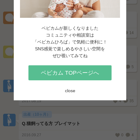
出産（10ヶ月）
Q.
臨月 陣痛促進について
ベビカムが新しくなりました
2017.07.27
0
14
専門家
コミュニティや相談室は
「ベビカムひろば」で気軽に便利に！
出産（10ヶ月）
SNS感覚で楽しめるやさしい空間を
Q.
サプリメントの摂取
ぜひ覗いてみてね
2017.09.03
0
5
ベビカム TOPページへ
出産（10ヶ月）
Q.
出産した方に質問
close
2017.08.19
4
35
出産（10ヶ月）
Q.
猫飼ってる方 プレイマット
2016.09.27
0
4