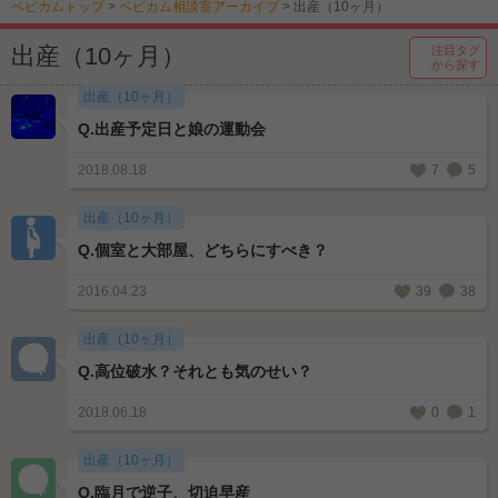
ベビカムトップ
>
ベビカム相談室アーカイブ
>
出産（10ヶ月）
出産（10ヶ月）
注目タグ
から探す
出産（10ヶ月）
Q.
出産予定日と娘の運動会
2018.08.18
7
5
出産（10ヶ月）
Q.
個室と大部屋、どちらにすべき？
2016.04.23
39
38
出産（10ヶ月）
Q.
高位破水？それとも気のせい？
2018.06.18
0
1
出産（10ヶ月）
Q.
臨月で逆子、切迫早産