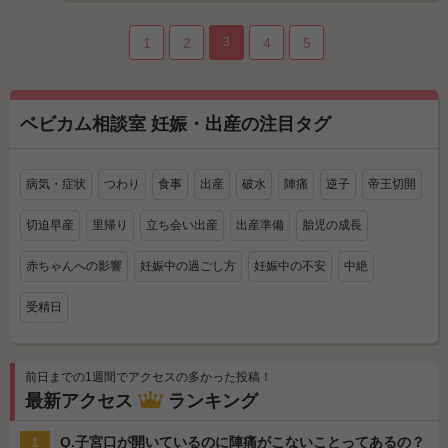
1
2
3
4
5
ベビカム相談室 妊娠・出産の注目タグ
病気・症状
つわり
食事
出産
破水
陣痛
逆子
帝王切開
切迫早産
里帰り
立ち会い出産
出産準備
胎児の成長
赤ちゃんへの影響
妊娠中の過ごし方
妊娠中の不安
中絶
受精日
前日までの1週間でアクセスの多かった投稿！
最新アクセス
ランキング
1
Q.子宮口が開いているのに陣痛がこないことってあるの？