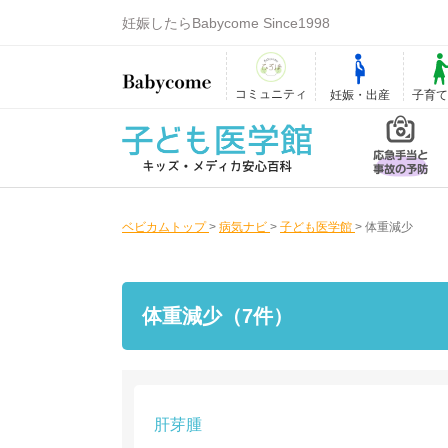
妊娠したらBabycome Since1998
コミュニティ
妊娠・出産
子育
ベビカムトップ
>
病気ナビ
>
子ども医学館
>
体重減少
体重減少（7件）
肝芽腫