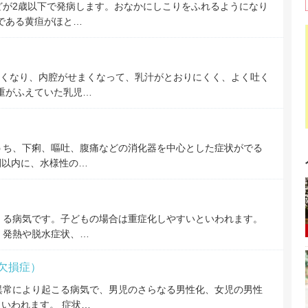
どが2歳以下で発病します。おなかにしこりをふれるようになり
である黄疸がほと…
くなり、内腔がせまくなって、乳汁がとおりにくく、よく吐く
体重がふえていた乳児…
）
うち、下痢、嘔吐、腹痛などの消化器を中心とした症状がでる
間以内に、水様性の…
くる病気です。子どもの場合は重症化しやすいといわれます。
。発熱や脱水症状、…
欠損症）
異常により起こる病気で、男児のさらなる男性化、女児の男性
いわれます。 症状…