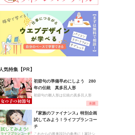
人気特集【PR】
初節句の準備早めにしよう 280
年の伝統 真多呂人形
初節句の雛人形は伝統の真多呂人形
『家族のファイナンス』特別企画
試してみよう！ライフプランコー
チ
これからの将来設計の参考に！家計シ