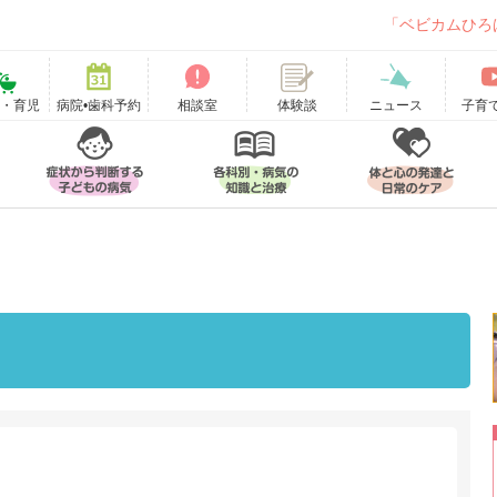
「ベビカムひろ
て・育児
病院•歯科予約
相談室
ニュース
子育
体験談