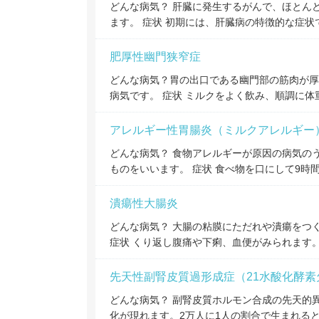
どんな病気？ 肝臓に発生するがんで、ほとん
ます。 症状 初期には、肝臓病の特徴的な症状
肥厚性幽門狭窄症
どんな病気？胃の出口である幽門部の筋肉が厚
病気です。 症状 ミルクをよく飲み、順調に
アレルギー性胃腸炎（ミルクアレルギー
どんな病気？ 食物アレルギーが原因の病気の
ものをいいます。 症状 食べ物を口にして9時
潰瘍性大腸炎
どんな病気？ 大腸の粘膜にただれや潰瘍をつ
症状 くり返し腹痛や下痢、血便がみられます
先天性副腎皮質過形成症（21水酸化酵素
どんな病気？ 副腎皮質ホルモン合成の先天的
化が現れます。2万人に1人の割合で生まれると