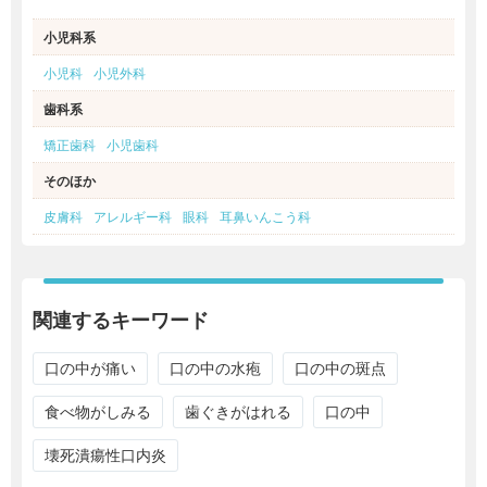
小児科系
小児科
小児外科
歯科系
矯正歯科
小児歯科
そのほか
皮膚科
アレルギー科
眼科
耳鼻いんこう科
関連するキーワード
口の中が痛い
口の中の水疱
口の中の斑点
食べ物がしみる
歯ぐきがはれる
口の中
壊死潰瘍性口内炎