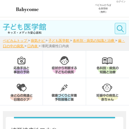
ログイン
ベビカムひろば
会員登録
（無料）
ベビカムトップ
>
病気ナビ
>
子ども医学館
>
各科別・病気の知識と治療
>
歯・
口の中の病気
>
口内炎
>
壊死潰瘍性口内炎